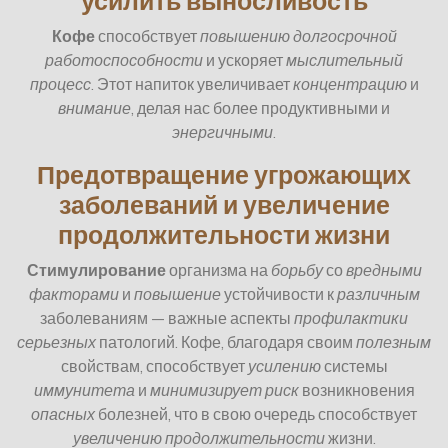
усилить выносливость
Кофе
способствует
повышению
долгосрочной
работоспособности
и ускоряет
мыслительный
процесс
. Этот напиток увеличивает
концентрацию
и
внимание
, делая нас более продуктивными и
энергичными
.
Предотвращение угрожающих
заболеваний и увеличение
продолжительности жизни
Стимулирование
организма на
борьбу
со
вредными
факторами
и
повышение
устойчивости к
различным
заболеваниям — важные аспекты
профилактики
серьезных
патологий. Кофе, благодаря своим
полезным
свойствам, способствует
усилению
системы
иммунитета
и
минимизирует
риск
возникновения
опасных
болезней, что в свою очередь способствует
увеличению
продолжительности
жизни.