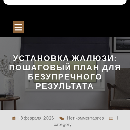
Перейти
к
Строительный Портал
содержимому
Кнопка
Открыть
УСТАНОВКА ЖАЛЮЗИ:
ПОШАГОВЫЙ ПЛАН ДЛЯ
БЕЗУПРЕЧНОГО
РЕЗУЛЬТАТА
13 февраля, 2026
Нет комментариев
1
category