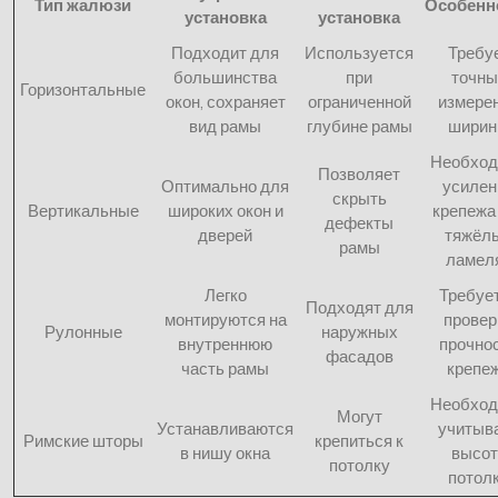
Тип жалюзи
Особенн
установка
установка
Подходит для
Используется
Требу
большинства
при
точны
Горизонтальные
окон, сохраняет
ограниченной
измере
вид рамы
глубине рамы
шири
Необход
Позволяет
Оптимально для
усилен
скрыть
Вертикальные
широких окон и
крепежа
дефекты
дверей
тяжёл
рамы
ламел
Легко
Требуе
Подходят для
монтируются на
провер
Рулонные
наружных
внутреннюю
прочно
фасадов
часть рамы
крепе
Необход
Могут
Устанавливаются
учитыв
Римские шторы
крепиться к
в нишу окна
высот
потолку
потол