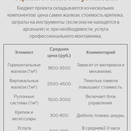
Бюджет проекта складывается из нескольких
компонентов: цена самих жалюзи, стоимость крепежа,
затраты на инструменты (если они не находятся в
арсенале) и, при необходимости, услуга
профессионального монтажника.
Средняя
Элемент
Комментарий
цена (руб.)
Горизонтальные
Зависит от материала и
1800–3500
жалюзи (1 м²)
механизма.
Вертикальные
Тяжелые ламели
2500–4500
жалюзи (1 м²)
повышают стоимость.
Рулонные
Включает блок
1500–3000
системы (1 м²)
управления.
Крепеж и
300–800
Дюбели, планки, шнуры.
аксессуары
Услуга
В среднем2‑3 часа