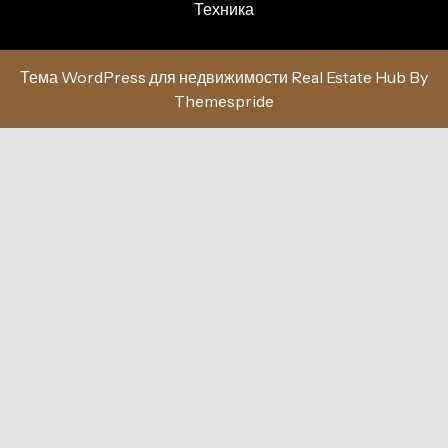
Техника
Тема WordPress для недвижимости Real Estate Hub
By
Themespride