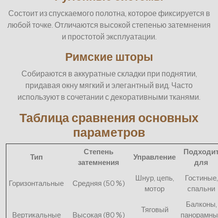
Состоит из спускаемого полотна, которое фиксируется в
любой точке. Отличаются высокой степенью затемнения
и простотой эксплуатации.
Римские шторы
Собираются в аккуратные складки при поднятии,
придавая окну мягкий и элегантный вид. Часто
используют в сочетании с декоративными тканями.
Таблица сравнения основных
параметров
Степень
Подходи
Тип
Управление
затемнения
для
Шнур, цепь,
Гостиные,
Горизонтальные
Средняя (50 %)
мотор
спальни
Балконы,
Тяговый
Вертикальные
Высокая (80 %)
панорамны