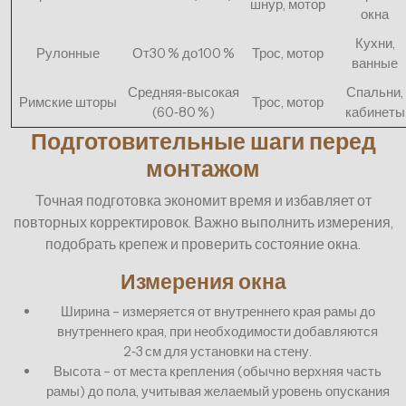
шнур, мотор
окна
Кухни,
Рулонные
От30 % до100 %
Трос, мотор
ванные
Средняя‑высокая
Спальни,
Римские шторы
Трос, мотор
(60‑80 %)
кабинеты
Подготовительные шаги перед
монтажом
Точная подготовка экономит время и избавляет от
повторных корректировок. Важно выполнить измерения,
подобрать крепеж и проверить состояние окна.
Измерения окна
Ширина – измеряется от внутреннего края рамы до
внутреннего края, при необходимости добавляются
2‑3 см для установки на стену.
Высота – от места крепления (обычно верхняя часть
рамы) до пола, учитывая желаемый уровень опускания