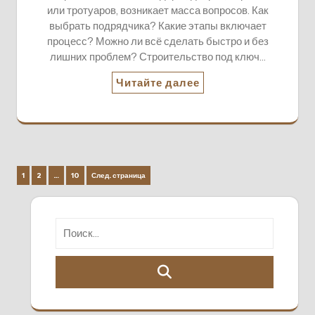
или тротуаров, возникает масса вопросов. Как
выбрать подрядчика? Какие этапы включает
процесс? Можно ли всё сделать быстро и без
лишних проблем? Строительство под ключ…
Читайте далее
Пагинация
Страница
Страница
Страница
1
2
…
10
След. страница
записей