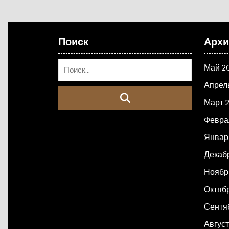
Поиск
Арх
Май 2
Апрел
Март 
Февра
Январ
Декаб
Ноябр
Октяб
Сентя
Авгус