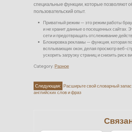
специальные функции, которые позволяют о
пользовательский опыт.
Приватный режим — это режим работы брау
и не хранит данные о посещенных сайтах. 
сети и предотвращать отслеживание действ
Блокировка рекламы — функция, которая п
всплывающих окон, делая просмотр веб-ст
ускорить загрузку страниц и снизить риск 
Category:
Разное
Навигация
Следующая:
Расширьте свой словарный запас
английских слов и фраз
по
записям
Связа