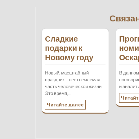
записям
Связа
Сладкие
Прог
подарки к
номи
Новому году
Оска
Новый, масштабный
В данном
праздник – неотъемлемая
поговори
часть человеческой жизни.
и аналит
Это время,…
Читайт
Читайте далее