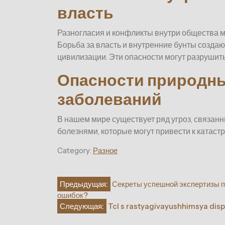
власть
Разногласия и конфликты внутри общества м
Борьба за власть и внутренние бунты создаю
цивилизации. Эти опасности могут разрушить
Опасности природны
заболеваний
В нашем мире существует ряд угроз, связа
болезнями, которые могут привести к катас
Category:
Разное
Навигация
Предыдущая:
Секреты успешной экспертизы п
ошибок?
по
Следующая:
Tcl s rastyagivayushhimsya dis