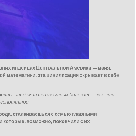
вних индейцах Центральной Америки — майя.
й математики, эта цивилизация скрывает в себе
ойны, эпидемии неизвестных болезней — все эти
агоприятной.
арода, сталкиваешься с семью главными
и которые, возможно, покончили с их