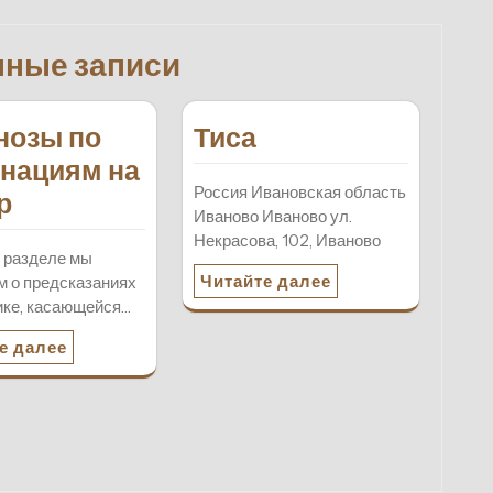
нные записи
нозы по
Тиса
нациям на
Россия Ивановская область
р
Иваново Иваново ул.
Некрасова, 102, Иваново
 разделе мы
Читайте далее
м о предсказаниях
ике, касающейся…
е далее