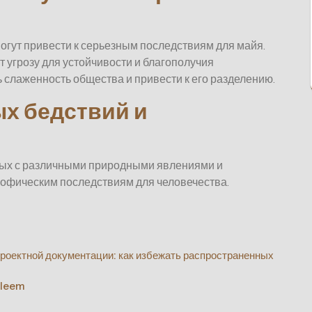
огут привести к серьезным последствиям для майя.
т угрозу для устойчивости и благополучия
 слаженность общества и привести к его разделению.
х бедствий и
нных с различными природными явлениями и
трофическим последствиям для человечества.
роектной документации: как избежать распространенных
pleem