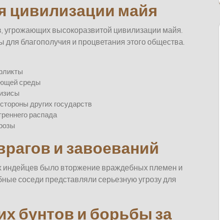
я цивилизации майя
в, угрожающих высокоразвитой цивилизации майя.
 для благополучия и процветания этого общества.
нфликты
ающей среды
ризисы
стороны других государств
треннего распада
грозы
врагов и завоеваний
их индейцев было вторжение враждебных племен и
бные соседи представляли серьезную угрозу для
х бунтов и борьбы за