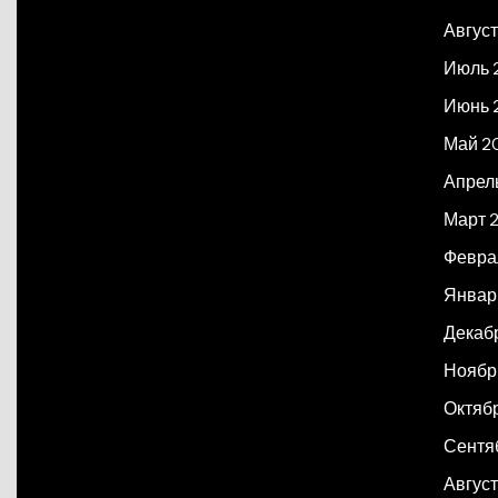
Авгус
Июль 
Июнь 
Май 2
Апрел
Март 
Февра
Январ
Декаб
Ноябр
Октяб
Сентя
Август