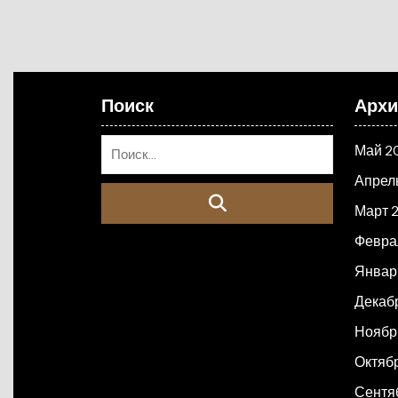
Поиск
Арх
Май 2
Апрел
Март 
Февра
Январ
Декаб
Ноябр
Октяб
Сентя