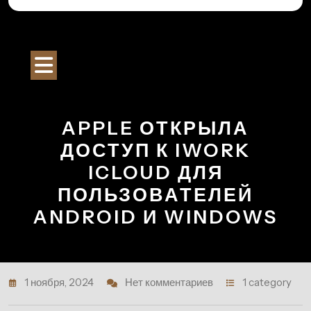
Перейти
к
Строительный Портал
содержимому
Кнопка
Открыть
APPLE ОТКРЫЛА
ДОСТУП К IWORK
ICLOUD ДЛЯ
ПОЛЬЗОВАТЕЛЕЙ
ANDROID И WINDOWS
1 ноября, 2024
Нет комментариев
1 category