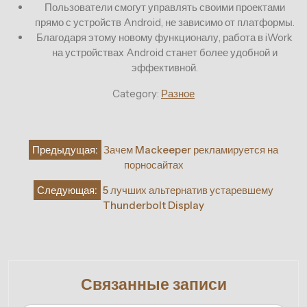
Пользователи смогут управлять своими проектами
прямо с устройств Android, не зависимо от платформы.
Благодаря этому новому функционалу, работа в iWork
на устройствах Android станет более удобной и
эффективной.
Category:
Разное
Навигация
Предыдущая:
Зачем Mackeeper рекламируется на
по
порносайтах
записям
Следующая:
5 лучших альтернатив устаревшему
Thunderbolt Display
Связанные записи