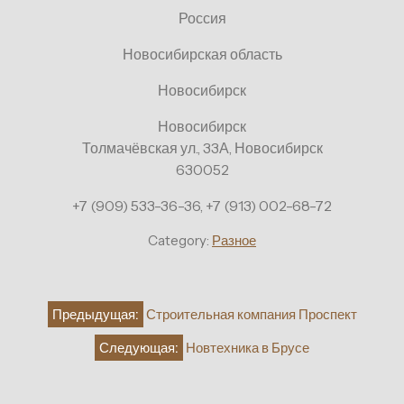
Россия
Новосибирская область
Новосибирск
Новосибирск
Толмачёвская ул., 33А, Новосибирск
630052
+7 (909) 533-36-36, +7 (913) 002-68-72
Category:
Разное
Навигация
Предыдущая:
Строительная компания Проспект
по
Следующая:
Новтехника в Брусе
записям