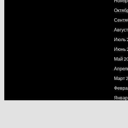
Ноябр
Октяб
Сентя
Август
Июль 
Июнь 
Май 2
Апрел
Март 
Февра
Январ
Декаб
Март 