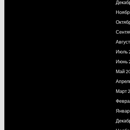
Декаб
Ноябр
Октяб
Сентя
Авгус
Июль 
Июнь 
Май 2
Апрел
Март 
Февра
Январ
Декаб