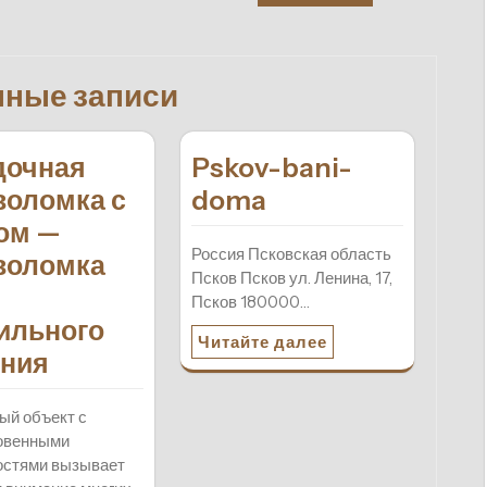
нные записи
дочная
Pskov-bani-
воломка с
doma
ом —
Россия Псковская область
воломка
Псков Псков ул. Ленина, 17,
Псков 180000…
ильного
Читайте далее
ния
ый объект с
овенными
остями вызывает