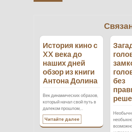
по
записям
Связа
История кино с
Зага
XX века до
голо
наших дней
замк
обзор из книги
голо
Антона Долина
без
прав
Век динамических образов,
реше
который начал свой путь в
далеком прошлом,…
Необычн
Читайте далее
необыкн
возможн