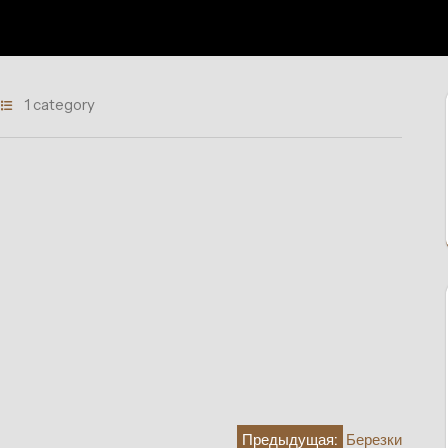
1 category
Предыдущая:
Березки