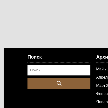
Поиск
Арх
Май 2
Апрел
Март 
Февра
Январ