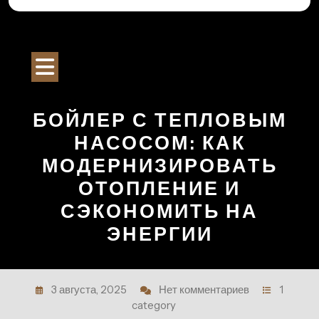
Перейти
к
Строительный Портал
содержимому
Кнопка
Открыть
БОЙЛЕР С ТЕПЛОВЫМ
НАСОСОМ: КАК
МОДЕРНИЗИРОВАТЬ
ОТОПЛЕНИЕ И
СЭКОНОМИТЬ НА
ЭНЕРГИИ
3 августа, 2025
Нет комментариев
1
category