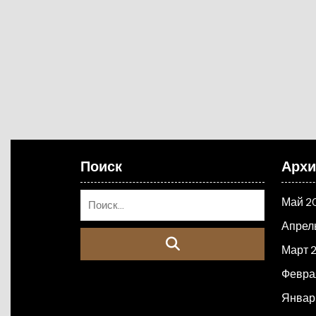
Поиск
Арх
Май 2
Апрел
Март 
Февра
Январ