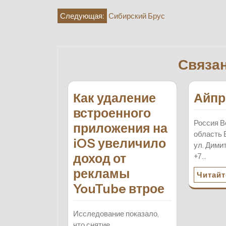
Навигация
Следующая:
Сибирский Брус
по
записям
Связа
Как удаление
Айпр
встроенного
Россия В
приложения на
область 
iOS увеличило
ул. Димит
доход от
+7…
рекламы
Читайт
YouTube втрое
Исследование показало,
что снятие