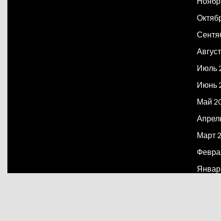
Ноябр
Октяб
Сентя
Август
Июль 
Июнь 
Май 2
Апрел
Март 
Февра
Январ
Декаб
Март 