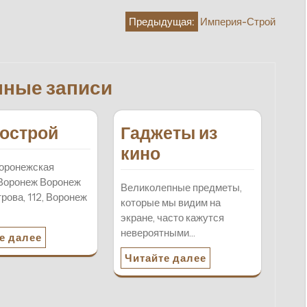
Предыдущая:
Империя-Строй
нные записи
острой
Гаджеты из
кино
оронежская
Воронеж Воронеж
Великолепные предметы,
рова, 112, Воронеж
которые мы видим на
экране, часто кажутся
невероятными…
е далее
Читайте далее