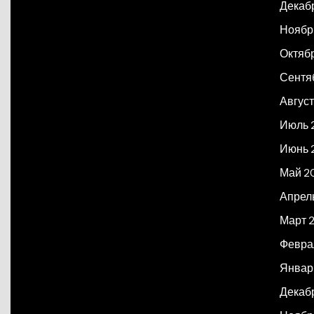
Декаб
Ноябр
Октяб
Сентя
Авгус
Июль 
Июнь 
Май 2
Апрел
Март 
Февра
Январ
Декаб