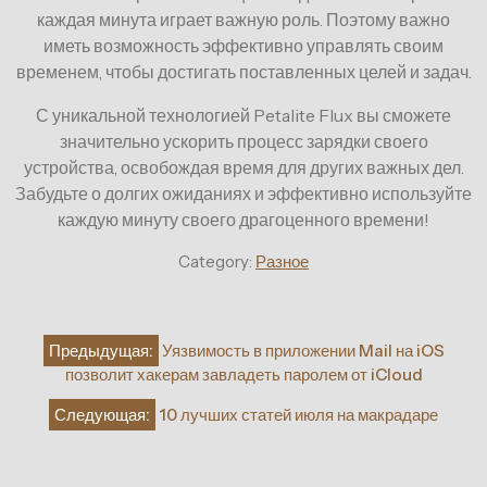
каждая минута играет важную роль. Поэтому важно
иметь возможность эффективно управлять своим
временем, чтобы достигать поставленных целей и задач.
С уникальной технологией Petalite Flux вы сможете
значительно ускорить процесс зарядки своего
устройства, освобождая время для других важных дел.
Забудьте о долгих ожиданиях и эффективно используйте
каждую минуту своего драгоценного времени!
Category:
Разное
Навигация
Предыдущая:
Уязвимость в приложении Mail на iOS
по
позволит хакерам завладеть паролем от iCloud
записям
Следующая:
10 лучших статей июля на макрадаре