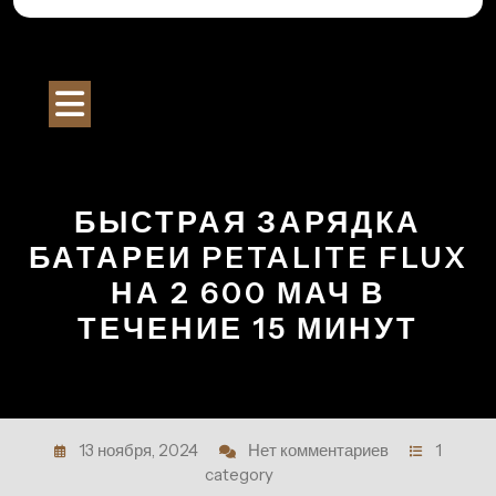
Перейти
к
Строительный Портал
содержимому
Кнопка
Открыть
БЫСТРАЯ ЗАРЯДКА
БАТАРЕИ PETALITE FLUX
НА 2 600 МАЧ В
ТЕЧЕНИЕ 15 МИНУТ
13 ноября, 2024
Нет комментариев
1
category