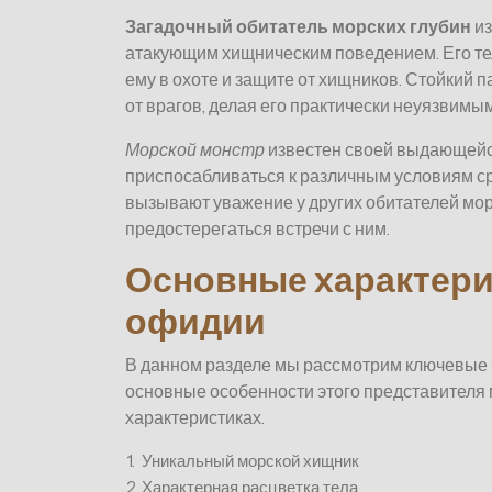
Загадочный обитатель морских глубин
из
атакующим хищническим поведением. Его те
ему в охоте и защите от хищников. Стойкий 
от врагов, делая его практически неуязвимым
Морской монстр
известен своей выдающейс
приспосабливаться к различным условиям ср
вызывают уважение у других обитателей мор
предостерегаться встречи с ним.
Основные характери
офидии
В данном разделе мы рассмотрим ключевые 
основные особенности этого представителя
характеристиках.
1.
Уникальный морской хищник
2.
Характерная расцветка тела