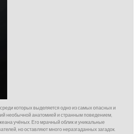
среди которых выделяется одно из самых опасных и
щий необычной анатомией и странным поведением,
океана учёных. Его мрачный облик и уникальные
телей, но оставляют много неразгаданных загадок.