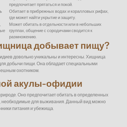
предпочитает прятаться и покой.
ь
Обитает в прибрежных водах и коралловых рифах,
где может найти укрытие и защиту.
,
Может обитать в отдельности или в небольших
рые
группах, общение с сородичами сводится к
размножению.
хищница добывает пищу?
идиев довольно уникальны и интересны. Хищница
 для добычи пищи. Она обладает специальными
спешным охотником.
ной акулы-офидии
 природе. Оно предпочитает обитать в определенных
ия, необходимые для выживания. Данный вид можно
очники питания и убежища.