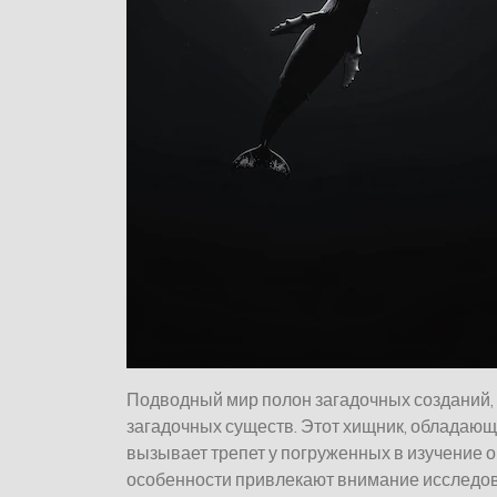
Подводный мир полон загадочных созданий, 
загадочных существ. Этот хищник, обладаю
вызывает трепет у погруженных в изучение 
особенности привлекают внимание исследова