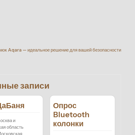
мок Aqara — идеальное решение для вашей безопасности
нные записи
ДаБаня
Опрос
Bluetooth
осква и
колонки
ая область
Московская