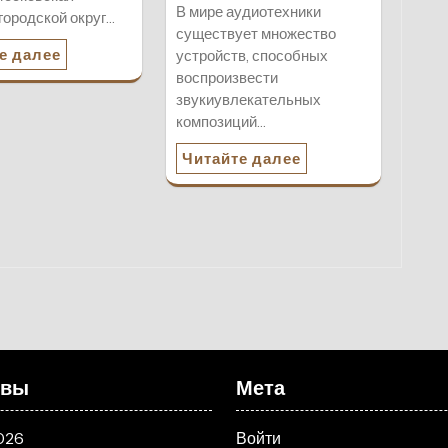
В мире аудиотехники
 городской округ…
существует множество
е далее
устройств, способных
воспроизвести
звукиувлекательных
композиций…
Читайте далее
ивы
Мета
026
Войти