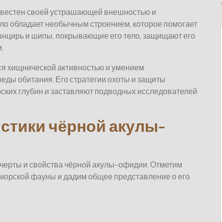
вестен своей устрашающей внешностью и
ло обладает необычным строением, которое помогает
панцирь и шипы, покрывающие его тело, защищают его
.
я хищнической активностью и умением
еды обитания. Его стратегии охоты и защиты
ских глубин и заставляют подводных исследователей
стики чёрной акулы-
черты и свойства чёрной акулы-офидии. Отметим
 морской фауны и дадим общее представление о его