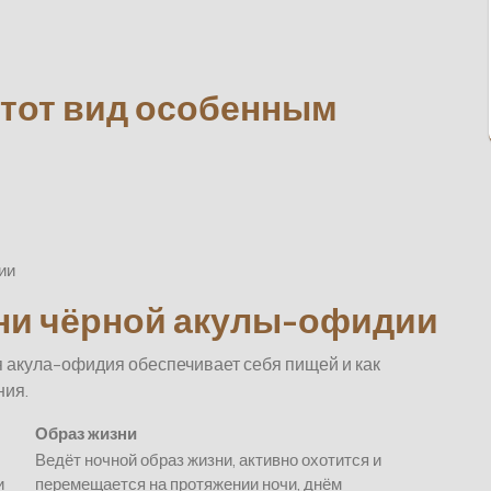
 этот вид особенным
ии
зни чёрной акулы-офидии
я акула-офидия обеспечивает себя пищей и как
ния.
Образ жизни
Ведёт ночной образ жизни, активно охотится и
и
перемещается на протяжении ночи, днём