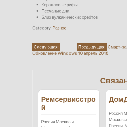
Коралловые рифы
Песчаные дна
Близ вулканических хребтов
Category:
Разное
Навигация
Следующая:
Предыдущая:
Смарт-за
Обновление Windows 10 апрель 2018
по
записям
Связа
Ремсервисстро
Дом
й
Россия М
Московск
Россия Москва и
Россия, 