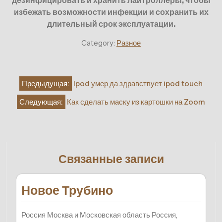
избежать возможности инфекции и сохранить их
длительный срок эксплуатации.
Category:
Разное
Навигация
Предыдущая:
Ipod умер да здравствует ipod touch
по
Следующая:
Как сделать маску из картошки на Zoom
записям
Связанные записи
Новое Трубино
Россия Москва и Московская область Россия,