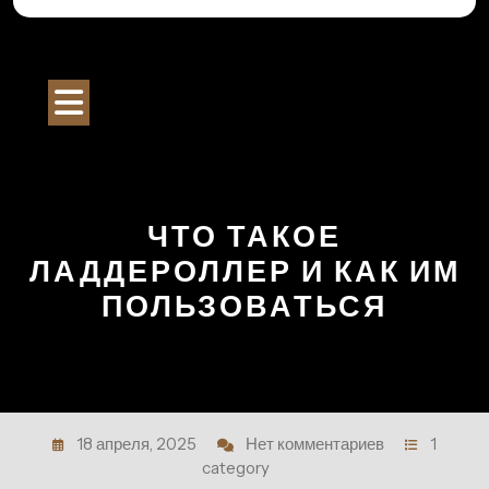
Перейти
к
Строительный Портал
содержимому
Кнопка
Открыть
ЧТО ТАКОЕ
ЛАДДЕРОЛЛЕР И КАК ИМ
ПОЛЬЗОВАТЬСЯ
18 апреля, 2025
Нет комментариев
1
category