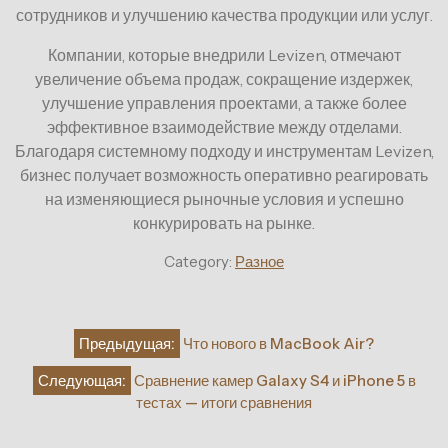
сотрудников и улучшению качества продукции или услуг.
Компании, которые внедрили Levizen, отмечают
увеличение объема продаж, сокращение издержек,
улучшение управления проектами, а также более
эффективное взаимодействие между отделами.
Благодаря системному подходу и инструментам Levizen,
бизнес получает возможность оперативно реагировать
на изменяющиеся рыночные условия и успешно
конкурировать на рынке.
Category:
Разное
Навигация
Предыдущая:
Что нового в MacBook Air?
по
Следующая:
Сравнение камер Galaxy S4 и iPhone 5 в
записям
тестах — итоги сравнения