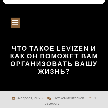
Перейти
к
Строительный Портал
содержимому
Кнопка
Открыть
ЧТО ТАКОЕ LEVIZEN И
КАК ОН ПОМОЖЕТ ВАМ
ОРГАНИЗОВАТЬ ВАШУ
ЖИЗНЬ?
4 апреля, 2025
Нет комментариев
1
category