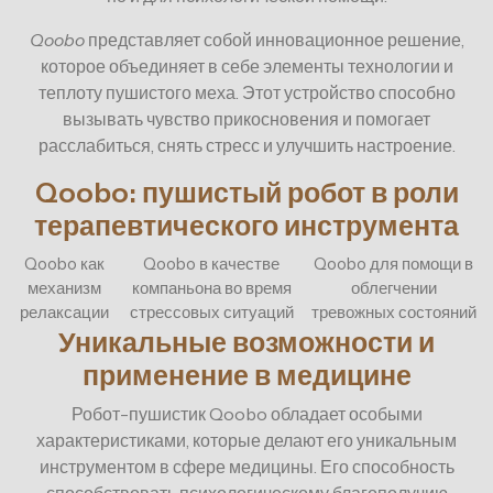
Qoobo
представляет собой инновационное решение,
которое объединяет в себе элементы технологии и
теплоту пушистого меха. Этот устройство способно
вызывать чувство прикосновения и помогает
расслабиться, снять стресс и улучшить настроение.
Qoobo: пушистый робот в роли
терапевтического инструмента
Qoobo как
Qoobo в качестве
Qoobo для помощи в
механизм
компаньона во время
облегчении
релаксации
стрессовых ситуаций
тревожных состояний
Уникальные возможности и
применение в медицине
Робот-пушистик Qoobo обладает особыми
характеристиками, которые делают его уникальным
инструментом в сфере медицины. Его способность
способствовать психологическому благополучию