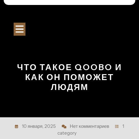
Перейти
к
Строительный Портал
содержимому
Кнопка
Открыть
ЧТО ТАКОЕ QOOBO И
КАК ОН ПОМОЖЕТ
ЛЮДЯМ
10 января, 2025
Нет комментариев
1
category