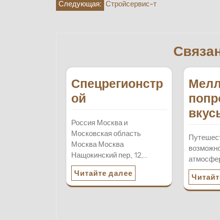
Навигация
Следующая:
Стройсервис-т
по
записям
Связа
Спецрегионстр
Мел
ой
попр
вкус
Россия Москва и
Московская область
Путешест
Москва Москва
возможно
Нащокинский пер., 12,…
атмосфер
Читайте далее
Читайт