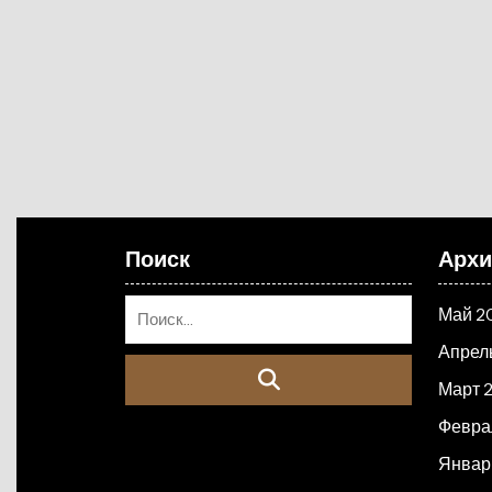
Поиск
Арх
Май 2
Апрел
Март 
Февра
Январ