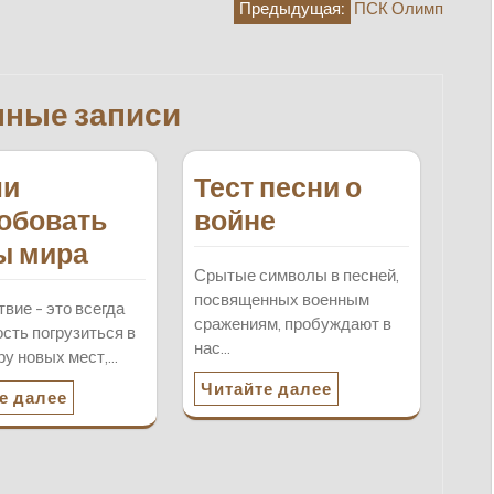
Предыдущая:
ПСК Олимп
нные записи
ли
Тест песни о
обовать
войне
ы мира
Срытые символы в песней,
посвященных военным
вие - это всегда
сражениям, пробуждают в
сть погрузиться в
нас…
у новых мест,…
Читайте далее
е далее