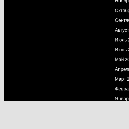
Ноябр
Октяб
Сентя
Август
Июль 
Июнь 
Май 2
Апрел
Март 
Февра
Январ
Декаб
Март 