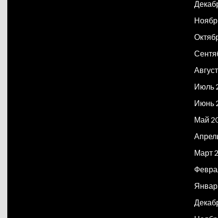
Декаб
Ноябр
Октяб
Сентя
Авгус
Июль 
Июнь 
Май 2
Апрел
Март 
Февра
Январ
Декаб