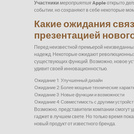
Участники
мероприятия
Apple
открыто дел
событии, но сохраняют в себе некоторые мом
Какие ожидания свя
презентацией новог
Перед неизвестной премьерой неизведанных
надежд. Некоторые ожидают революционных 
существующих функций. Возможно, новое уст
удивит своей инновационностью.
Ожидание 1:
Улучшенный дизайн
Ожидание 2:
Более мощные технические характ
Ожидание 3:
Новые функции и возможности
Ожидание 4:
Совместимость с другими устройс
Возможно, представители компании смогут у
гаджет в лучшем свете. Но только время пок
новый продукт от известного бренда.