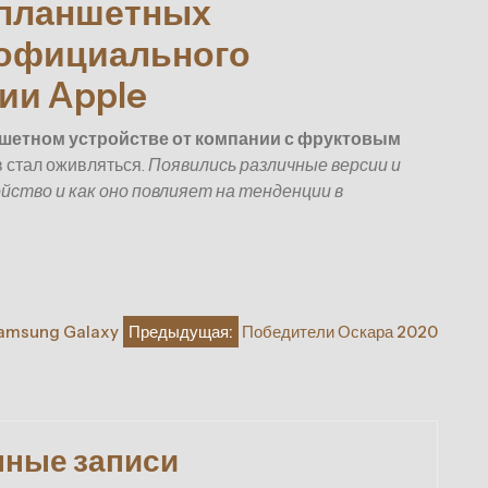
 планшетных
 официального
ии Apple
шетном устройстве от компании с фруктовым
 стал оживляться.
Появились различные версии и
йство и как оно повлияет на тенденции в
 Samsung Galaxy
Предыдущая:
Победители Оскара 2020
нные записи