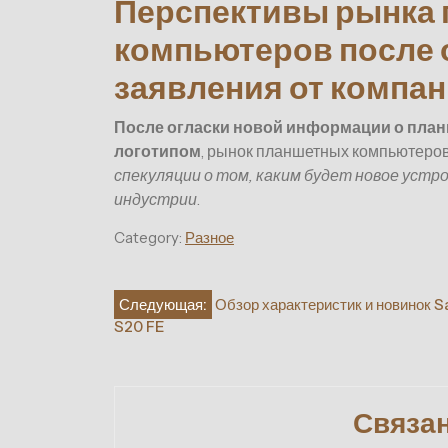
Перспективы рынка
компьютеров после
заявления от компан
После огласки новой информации о план
логотипом
, рынок планшетных компьютеров
спекуляции о том, каким будет новое устро
индустрии
.
Category:
Разное
Навигация
Следующая:
Обзор характеристик и новинок
S20 FE
по
записям
Связа