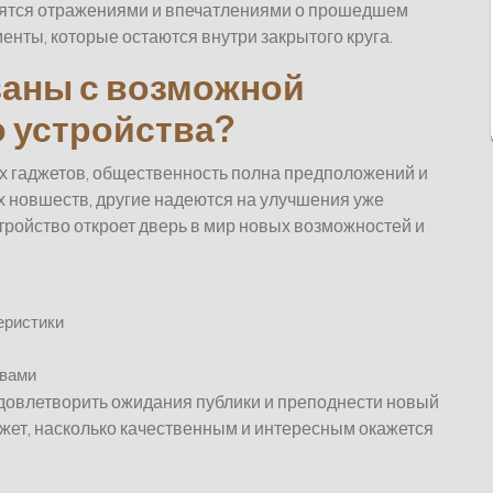
ятся отражениями и впечатлениями о прошедшем
енты, которые остаются внутри закрытого круга.
заны с возможной
о устройства?
 гаджетов, общественность полна предположений и
новшеств, другие надеются на улучшения уже
ройство откроет дверь в мир новых возможностей и
еристики
твами
довлетворить ожидания публики и преподнести новый
ажет, насколько качественным и интересным окажется