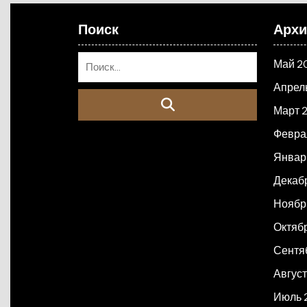
Поиск
Арх
Май 2
Апрел
Март 
Февра
Январ
Декаб
Ноябр
Октяб
Сентя
Авгус
Июль 