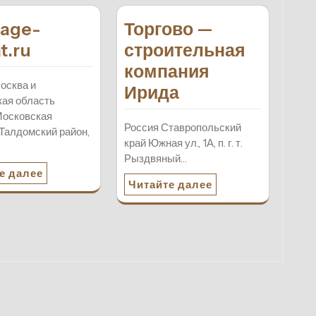
age-
Торгово —
t.ru
строительная
компания
осква и
Ирида
ая область
Московская
Россия Ставропольский
 Талдомский район,
край Южная ул., 1А, п. г. т.
Рыздвяный…
е далее
Читайте далее