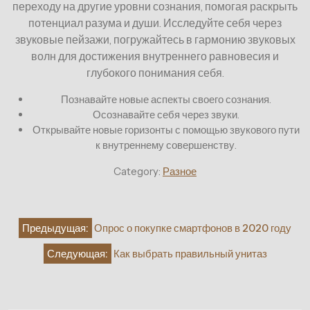
переходу на другие уровни сознания, помогая раскрыть
потенциал разума и души. Исследуйте себя через
звуковые пейзажи, погружайтесь в гармонию звуковых
волн для достижения внутреннего равновесия и
глубокого понимания себя.
Познавайте новые аспекты своего сознания.
Осознавайте себя через звуки.
Открывайте новые горизонты с помощью звукового пути
к внутреннему совершенству.
Category:
Разное
Навигация
Предыдущая:
Опрос о покупке смартфонов в 2020 году
по
Следующая:
Как выбрать правильный унитаз
записям