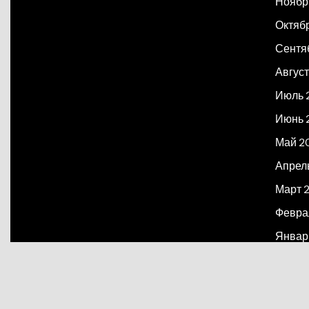
Ноябр
Октяб
Сентя
Август
Июль 
Июнь 
Май 2
Апрел
Март 
Февра
Январ
Декаб
Март 