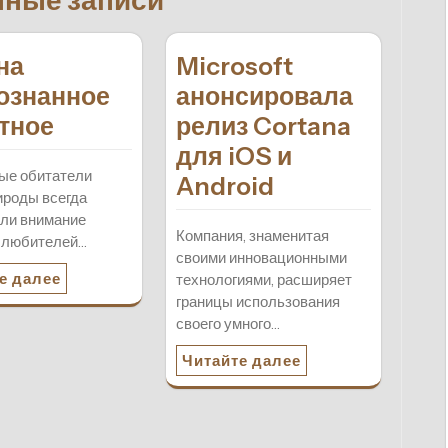
нные записи
на
Microsoft
ознанное
анонсировала
тное
релиз Cortana
для iOS и
ые обитатели
Android
ироды всегда
ли внимание
Компания, знаменитая
 любителей…
своими инновационными
е далее
технологиями, расширяет
границы использования
своего умного…
Читайте далее