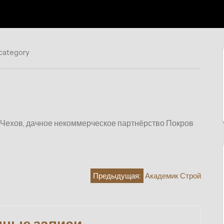
 category
г Чехов, дачное некоммерческое партнёрство Покров
Предыдущая:
Академик Строй