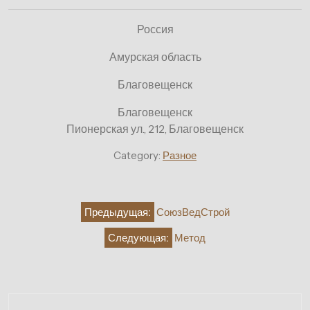
Россия
Амурская область
Благовещенск
Благовещенск
Пионерская ул., 212, Благовещенск
Category:
Разное
Навигация
Предыдущая:
СоюзВедСтрой
по
Следующая:
Метод
записям