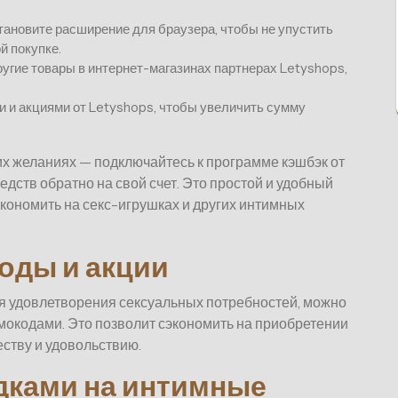
тановите расширение для браузера, чтобы не упустить
й покупке.
угие товары в интернет-магазинах партнерах Letyshops,
и акциями от Letyshops, чтобы увеличить сумму
их желаниях — подключайтесь к программе кэшбэк от
едств обратно на свой счет. Это простой и удобный
экономить на секс-игрушках и других интимных
оды и акции
для удовлетворения сексуальных потребностей, можно
мокодами. Это позволит сэкономить на приобретении
ству и удовольствию.
дками на интимные