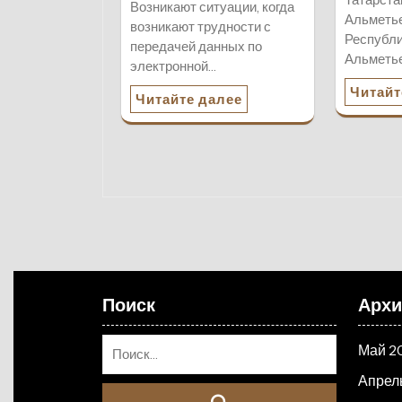
Возникают ситуации, когда
Альметье
возникают трудности с
Республи
передачей данных по
Альметье
электронной…
Читайт
Читайте далее
Поиск
Арх
Май 2
Апрел