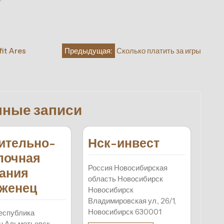
it Ares
Предыдущая:
Сколько платить за игры
нные записи
ительно-
Нск-инвест
лочная
Россия Новосибирская
ания
область Новосибирск
женец
Новосибирск
Владимировская ул., 26/1,
Новосибирск 630001
еспублика
н Альметьевск