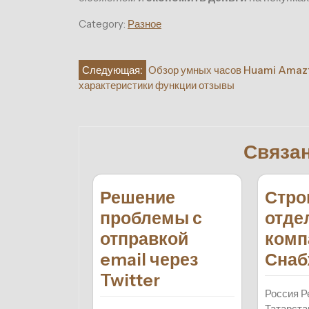
Category:
Разное
Навигация
Следующая:
Обзор умных часов Huami Amazf
характеристики функции отзывы
по
записям
Связа
Решение
Стро
проблемы с
отде
отправкой
комп
email через
Снаб
Twitter
Россия Р
Татарста