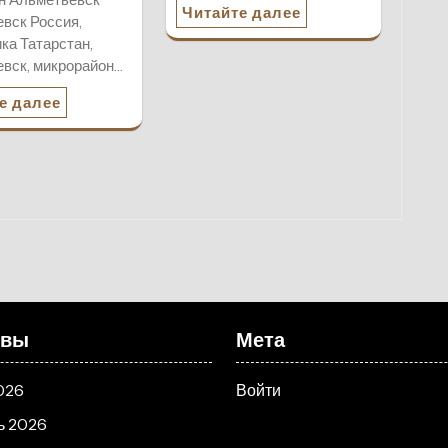
Читайте далее
вск Россия,
ка Татарстан,
вск, микрорайон…
е далее
ивы
Мета
026
Войти
ь 2026