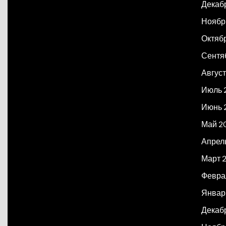
Декаб
Ноябр
Октяб
Сентя
Авгус
Июль 
Июнь 
Май 2
Апрел
Март 
Февра
Январ
Декаб