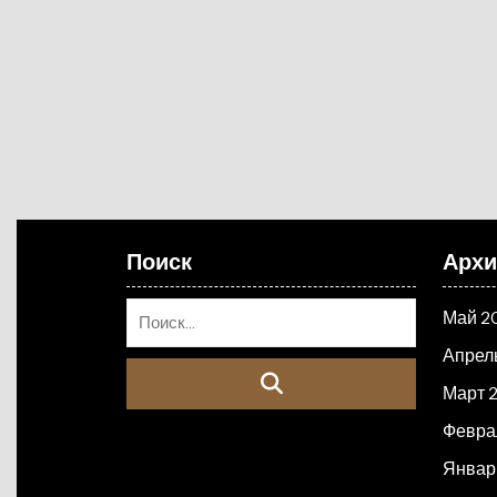
Поиск
Арх
Май 2
Апрел
Март 
Февра
Январ