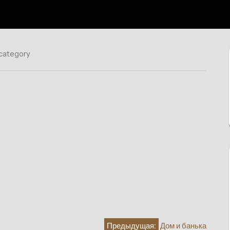
 category
Предыдущая:
Дом и банька