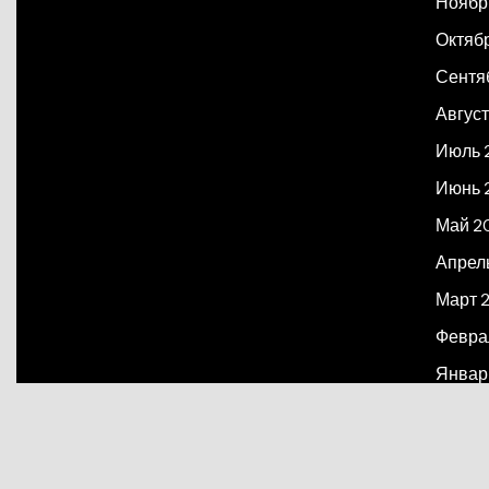
Ноябр
Октяб
Сентя
Август
Июль 
Июнь 
Май 2
Апрел
Март 
Февра
Январ
Декаб
Март 