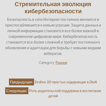
Стремительная эволюция
кибербезопасности
Безопасность в сети Интернет постоянно меняется и
приспосабливается к новым угрозам. Защита данных и
личной информации становится все более важной в
современном цифровом мире. Кибербезопасность
становится все более сложной и требует постоянного
обновления и адаптации для борьбы с новыми видами
кибератак.
Category:
Разное
Навигация
Предыдущая:
Drdivx 20 простых кодировщик в DivX
по
Следующая:
Роль родительской поддержки в воспитании
записям
детей