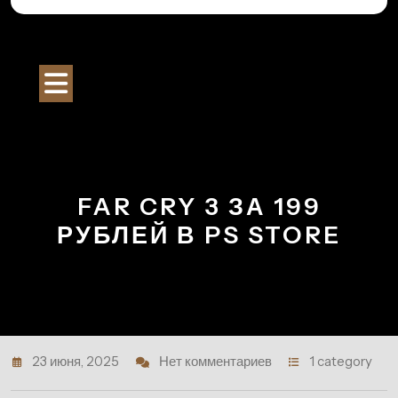
Перейти
к
Строительный Портал
содержимому
Кнопка
Открыть
FAR CRY 3 ЗА 199
РУБЛЕЙ В PS STORE
23 июня, 2025
Нет комментариев
1 category