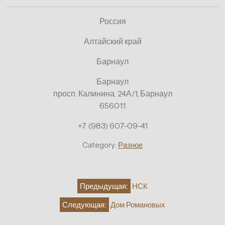
Россия
Алтайский край
Барнаул
Барнаул
просп. Калинина, 24А/1, Барнаул
656011
+7 (983) 607-09-41
Category:
Разное
Навигация
Предыдущая:
НСК
по
Следующая:
Дом Романовых
записям