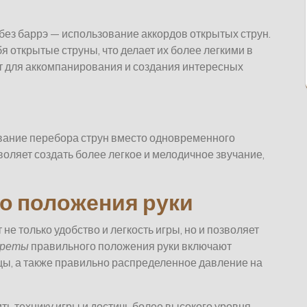
без баррэ — использование аккордов открытых струн.
я открытые струны, что делает их более легкими в
т для аккомпанирования и создания интересных
ование перебора струн вместо одновременного
воляет создать более легкое и мелодичное звучание,
о положения руки
не только удобство и легкость игры, но и позволяет
креты
правильного положения руки включают
цы, а также правильно распределенное давление на
ь технику игры и достичь более высокого уровня