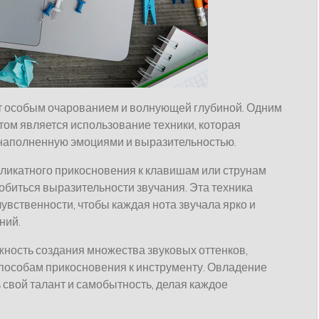
т особым очарованием и волнующей глубиной. Одним
ом является использование техники, которая
 наполненную эмоциями и выразительностью.
еликатного прикосновения к клавишам или струнам
обиться выразительности звучания. Эта техника
 чувственности, чтобы каждая нота звучала ярко и
ний.
ность создания множества звуковых оттенков,
пособам прикосновения к инструменту. Овладение
 свой талант и самобытность, делая каждое