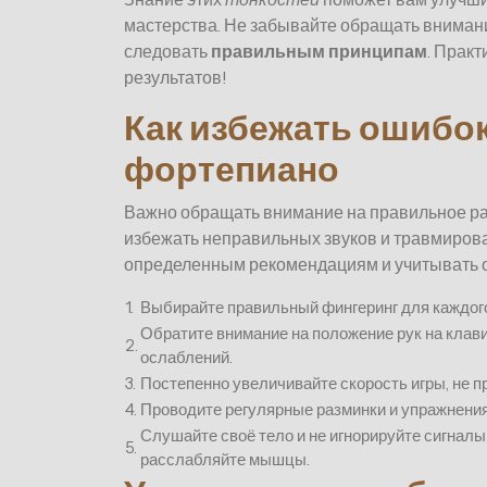
мастерства. Не забывайте обращать внимание
следовать
правильным принципам
. Прак
результатов!
Как избежать ошибок
фортепиано
Важно обращать внимание на правильное ра
избежать неправильных звуков и травмирова
определенным рекомендациям и учитывать о
1.
Выбирайте правильный фингеринг для каждого 
Обратите внимание на положение рук на клав
2.
ослаблений.
3.
Постепенно увеличивайте скорость игры, не п
4.
Проводите регулярные разминки и упражнения 
Слушайте своё тело и не игнорируйте сигналы
5.
расслабляйте мышцы.