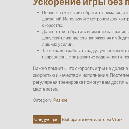
Ускорение игры без 
Первое, на что стоит обратить внимание, э
движений. Используйте метроном для контр
скоростях.
Далее, стоит обратить внимание на правил
допускайте излишнего напряжения и убеди
лишних усилий.
Также важно работать над улучшением мото
направленные на развитие подвижности, по
Важно помнить, что скорость игры не должн
скоростью и качеством исполнения. Постепе
регулярная тренировка помогут вам достичь
мастерства.
Category:
Разное
Навигация
Следующая:
Выбирайте вентиляторы Vitek