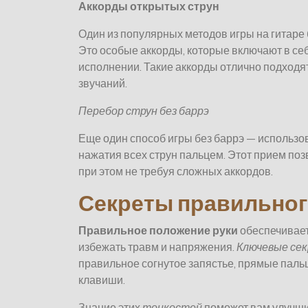
Аккорды открытых струн
Один из популярных методов игры на гитаре 
Это особые аккорды, которые включают в себ
исполнении. Такие аккорды отлично подходя
звучаний.
Перебор струн без баррэ
Еще один способ игры без баррэ — использ
нажатия всех струн пальцем. Этот прием поз
при этом не требуя сложных аккордов.
Секреты правильног
Правильное положение руки
обеспечивает 
избежать травм и напряжения.
Ключевые се
правильное согнутое запястье, прямые паль
клавиши.
Знание этих
тонкостей
поможет вам улучшит