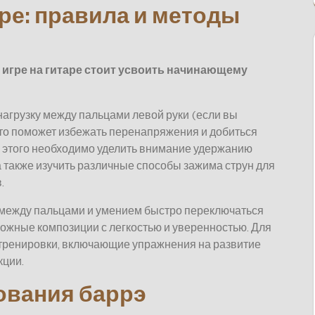
ре: правила и методы
 игре на гитаре стоит усвоить начинающему
агрузку между пальцами левой руки (если вы
Это поможет избежать перенапряжения и добиться
я этого необходимо уделить внимание удержанию
а также изучить различные способы зажима струн для
.
 между пальцами и умением быстро переключаться
ложные композиции с легкостью и уверенностью. Для
 тренировки, включающие упражнения на развитие
кции.
ования баррэ