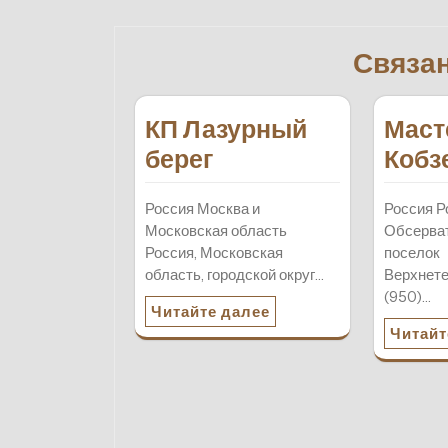
по
записям
Связа
КП Лазурный
Маст
берег
Кобз
Россия Москва и
Россия Р
Московская область
Обсерват
Россия, Московская
поселок
область, городской округ…
Верхнете
(950)…
Читайте далее
Читайт