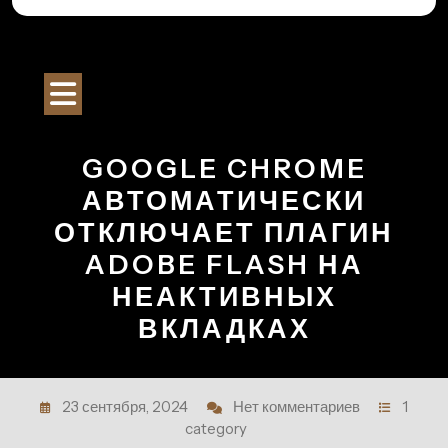
Перейти
к
Строительный Портал
содержимому
Кнопка
Открыть
GOOGLE CHROME
АВТОМАТИЧЕСКИ
ОТКЛЮЧАЕТ ПЛАГИН
ADOBE FLASH НА
НЕАКТИВНЫХ
ВКЛАДКАХ
23 сентября, 2024
Нет комментариев
1
category