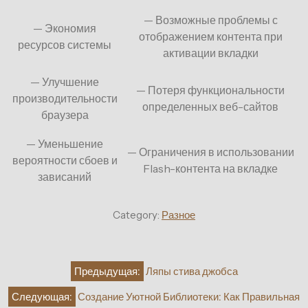
— Возможные проблемы с
— Экономия
отображением контента при
ресурсов системы
активации вкладки
— Улучшение
— Потеря функциональности
производительности
определенных веб-сайтов
браузера
— Уменьшение
— Ограничения в использовании
вероятности сбоев и
Flash-контента на вкладке
зависаний
Category:
Разное
Навигация
Предыдущая:
Ляпы стива джобса
по
Следующая:
Создание Уютной Библиотеки: Как Правильная
записям