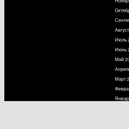
Ноябр
Октяб
Сентя
Август
Июль 
Июнь 
Май 2
Апрел
Март 
Февра
Январ
Декаб
Март 