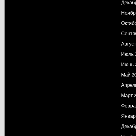
Декаб
Ноябр
Октяб
Сентя
Авгус
Июль 
Июнь 
Май 2
Апрел
Март 
Февра
Январ
Декаб