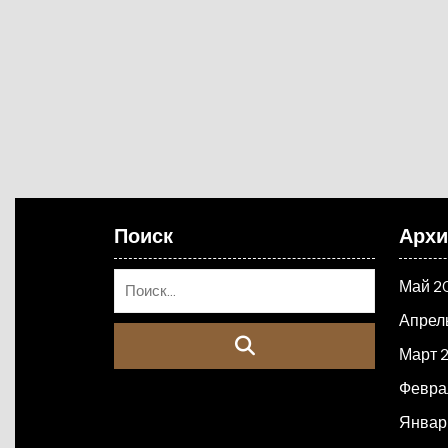
Поиск
Арх
Май 2
Апрел
Март 
Февра
Январ