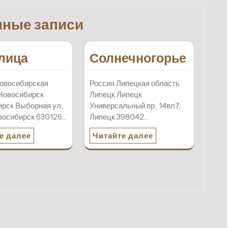
нные записи
лица
Солнечногорье
овосибирская
Россия Липецкая область
Новосибирск
Липецк Липецк
рск Выборная ул.,
Универсальный пр., 14вл7,
овосибирск 630126…
Липецк 398042…
е далее
Читайте далее