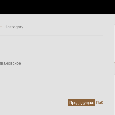
1 category
оивановское
Предыдущая:
ПиК