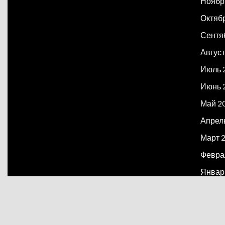
Ноябр
Октяб
Сентя
Август
Июль 
Июнь 
Май 2
Апрел
Март 
Февра
Январ
Декаб
Март 