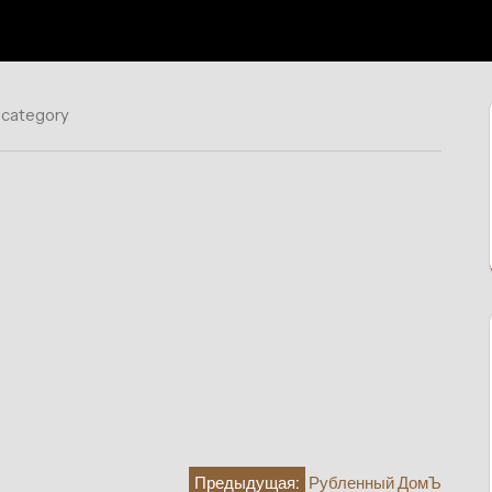
 category
Предыдущая:
Рубленный ДомЪ