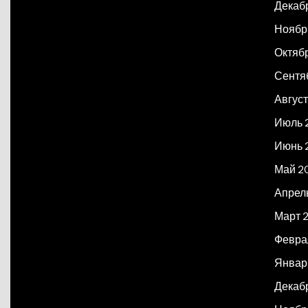
Декаб
Ноябр
Октяб
Сентя
Авгус
Июль 
Июнь 
Май 2
Апрел
Март 
Февра
Январ
Декаб