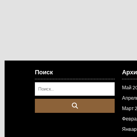
Поиск
Арх
Май 2
Апрел
Март 
Февра
Январ