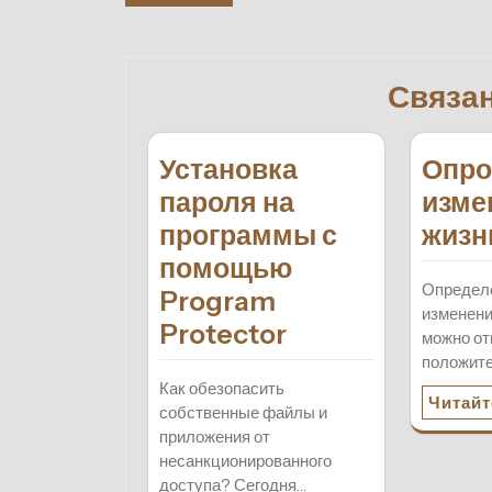
по
записям
Связа
Установка
Опро
пароля на
изме
программы с
жизн
помощью
Определ
Program
изменени
Protector
можно от
положит
Как обезопасить
Читайт
собственные файлы и
приложения от
несанкционированного
доступа? Сегодня…