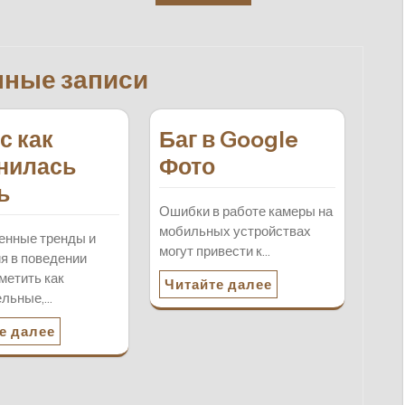
нные записи
с как
Баг в Google
нилась
Фото
ь
Ошибки в работе камеры на
мобильных устройствах
енные тренды и
могут привести к…
я в поведении
метить как
Читайте далее
ельные,…
е далее