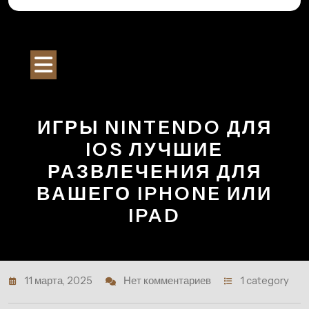
Перейти
к
Строительный Портал
содержимому
Кнопка
Открыть
ИГРЫ NINTENDO ДЛЯ
IOS ЛУЧШИЕ
РАЗВЛЕЧЕНИЯ ДЛЯ
ВАШЕГО IPHONE ИЛИ
IPAD
11 марта, 2025
Нет комментариев
1 category