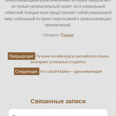
не только увлекательный сюжет, но и уникальный
геймплей. Каждая игра представляет собой уникальный
мир, собранный из ярких персонажей и захватывающих
приключений.
Category:
Разное
Навигация
Предыдущая:
Лучшие онлайн курсы английского языка
по
выбирают успешные студенты
записям
Следующая:
Кто такой Майки — дано википедия
Связанные записи