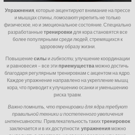
Упражнения
, которые акцентируют внимание на прессе
и мышцах спины,
помогают
укрепить не только
физическое, но и эмоциональное состояние. Специально
разработанные
тренировки
для кора становятся все
более популярными среди людей, стремящихся к
здоровому образу жизни.
Повышение
силы
и
гибкости
, улучшение координации
и равновесия – все эти
приемущества
можно достичь
благодаря регулярным тренировкам с акцентом на ядро.
Каждое упражнение направлено на укрепление мышц
кора, что приводит к улучшению осанки и уменьшению
риска травм.
Важно помнить, что тренировки для ядра требуют
правильной техники и постепенного увеличения
интенсивности.
Привлекательность таких
тренировок
заключается и в их доступности:
упражнения
можно