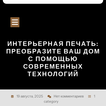
Перейти
к
Строительный Портал
содержимому
Кнопка
Открыть
ИНТЕРЬЕРНАЯ ПЕЧАТЬ:
ПРЕОБРАЗИТЕ ВАШ ДОМ
С ПОМОЩЬЮ
СОВРЕМЕННЫХ
ТЕХНОЛОГИЙ
19 августа, 2025
Нет комментариев
1
category