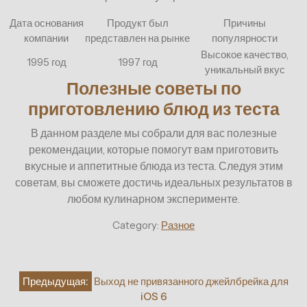
Дата основания
Продукт был
Причины
компании
представлен на рынке
популярности
Высокое качество,
1995 год
1997 год
уникальный вкус
Полезные советы по
приготовлению блюд из теста
В данном разделе мы собрали для вас полезные
рекомендации, которые помогут вам приготовить
вкусные и аппетитные блюда из теста. Следуя этим
советам, вы сможете достичь идеальных результатов в
любом кулинарном эксперименте.
Category:
Разное
Навигация
Предыдущая:
Выход не привязанного джейлбрейка для
по
iOS 6