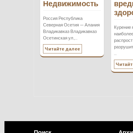
Недвижимость
вред
здор
Россия Республика
Северная Осетия — Алания
Курение 
Владикавказ Владикавказ
наиболе
Осетинская ул.,…
распрост
разрушит
Читайте далее
…
Читайт
Поиск
Арх