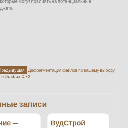
 которые могут повлиять на потенциальные
джета.
Предыдущая:
Дефрагментация файлов по вашему выбору
ью Dosbox 0.72
нные записи
ние —
ВудСтрой