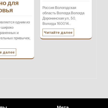
но для
Россия Вологодская
овья
область Вологда Вологда
Доронинская ул., 50,
является одним из
Вологда 160014…
е широко
Читайте далее
раненных и
ельных привычек,
е далее
ивы
Мета