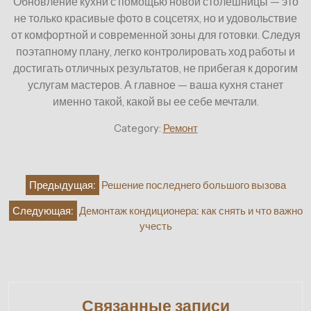
Обновление кухни с помощью новой столешницы — это
не только красивые фото в соцсетях, но и удовольствие
от комфортной и современной зоны для готовки. Следуя
поэтапному плану, легко контролировать ход работы и
достигать отличных результатов, не прибегая к дорогим
услугам мастеров. А главное — ваша кухня станет
именно такой, какой вы ее себе мечтали.
Category:
Ремонт
Навигация
Предыдущая:
Решение последнего большого вызова
по
Следующая:
Демонтаж кондиционера: как снять и что важно
записям
учесть
Связанные записи