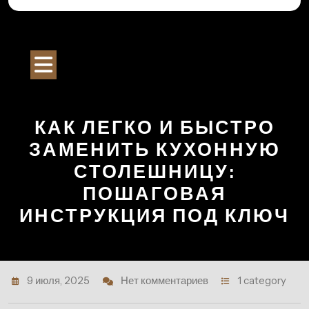
Перейти
к
Строительный Портал
содержимому
Кнопка
Открыть
КАК ЛЕГКО И БЫСТРО
ЗАМЕНИТЬ КУХОННУЮ
СТОЛЕШНИЦУ:
ПОШАГОВАЯ
ИНСТРУКЦИЯ ПОД КЛЮЧ
9 июля, 2025
Нет комментариев
1 category