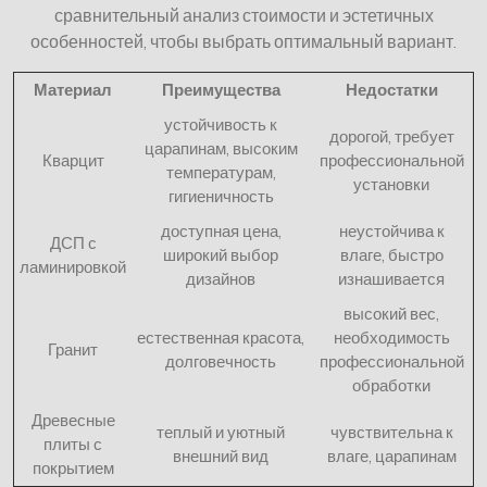
сравнительный анализ стоимости и эстетичных
особенностей, чтобы выбрать оптимальный вариант.
Материал
Преимущества
Недостатки
устойчивость к
дорогой, требует
царапинам, высоким
Кварцит
профессиональной
температурам,
установки
гигиеничность
доступная цена,
неустойчива к
ДСП с
широкий выбор
влаге, быстро
ламинировкой
дизайнов
изнашивается
высокий вес,
естественная красота,
необходимость
Гранит
долговечность
профессиональной
обработки
Древесные
теплый и уютный
чувствительна к
плиты с
внешний вид
влаге, царапинам
покрытием