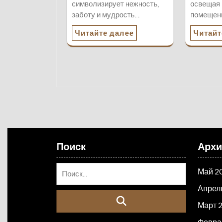
символизирует нежность,
освещая
заботу и мудрость.…
помещен
Читайте далее
Читайт
Поиск
Арх
Май 2
Апрел
Март 
Февра