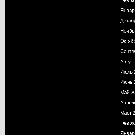
Январ
Декаб
Ноябр
Октяб
Сентя
Авгус
Июль 
Июнь 
Май 2
Апрел
Март 
Февра
Январ