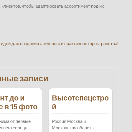
 клиентов, чтобы адаптировать ассортимент под их
идей для создания стильного и практичного пространства!
нные записи
нт до и
Высотспецстро
 в 15 фото
й
инимают первые
Россия Москва и
еннего солнца,
Московская область