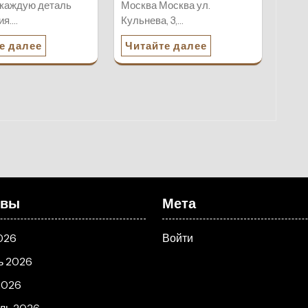
 каждую деталь
Москва Москва ул.
ия.…
Кульнева, 3,…
е далее
Читайте далее
ивы
Мета
026
Войти
ь 2026
2026
ль 2026