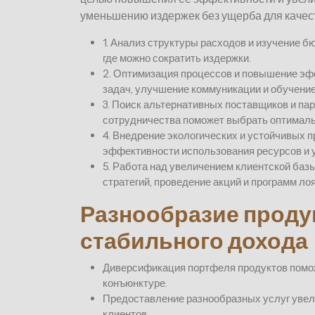
уменьшению издержек без ущерба для качест
1. Анализ структуры расходов и изучение б
где можно сократить издержки.
2. Оптимизация процессов и повышение эф
задач, улучшение коммуникации и обучение
3. Поиск альтернативных поставщиков и пар
сотрудничества поможет выбрать оптималь
4. Внедрение экологических и устойчивых 
эффективности использования ресурсов и 
5. Работа над увеличением клиентской баз
стратегий, проведение акций и программ ло
Разнообразие продук
стабильного дохода
Диверсификация портфеля продуктов помож
конъюнктуре.
Предоставление разнообразных услуг увел
клиентов.