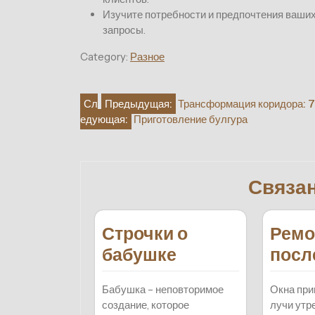
Изучите потребности и предпочтения ваших
запросы.
Category:
Разное
Навигация
Сл
Предыдущая:
Трансформация коридора: 7 
едующая:
Приготовление булгура
по
записям
Связа
Строчки о
Ремо
бабушке
после
Бабушка – неповторимое
Окна пр
создание, которое
лучи утр