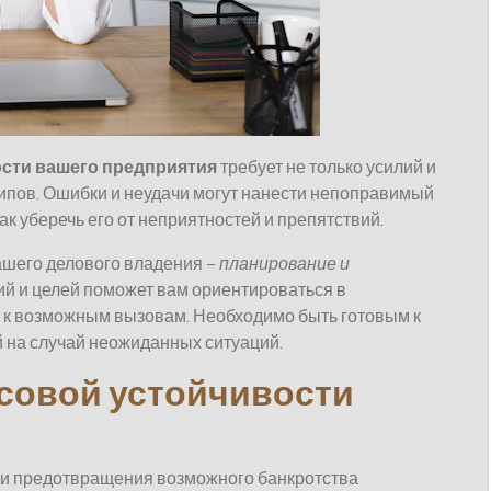
сти вашего предприятия
требует не только усилий и
ципов. Ошибки и неудачи могут нанести непоправимый
ак уберечь его от неприятностей и препятствий.
ашего делового владения –
планирование и
гий и целей поможет вам ориентироваться в
 к возможным вызовам. Необходимо быть готовым к
 на случай неожиданных ситуаций.
совой устойчивости
 и предотвращения возможного банкротства