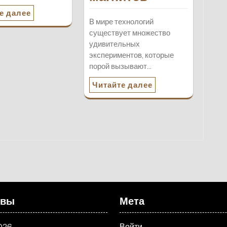
е далее
В мире технологий
существует множество
удивительных
экспериментов, которые
порой вызывают…
Читайте далее
ивы
Мета
026
Войти