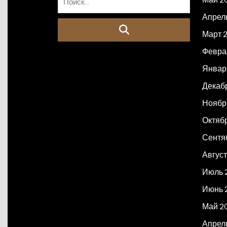
Апрел
Март 
Февра
Январ
Декаб
Ноябр
Октяб
Сентя
Авгус
Июль 
Июнь 
Май 2
Апрел