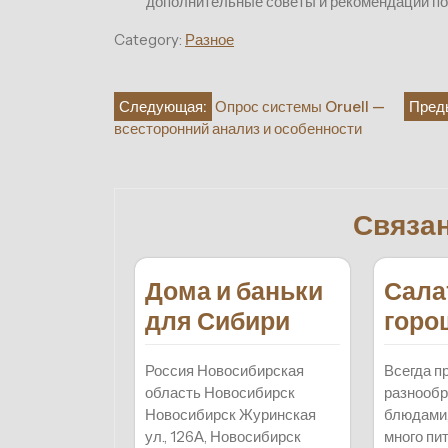
дополнительные советы и рекомендации по
Category:
Разное
Навигация
Следующая:
Опрос системы Oruell —
Пред
всесторонний анализ и особенности
по
записям
Связа
Дома и баньки
Сала
для Сибири
горо
Россия Новосибирская
Всегда п
область Новосибирск
разнообр
Новосибирск Журинская
блюдами,
ул., 126А, Новосибирск
много пи