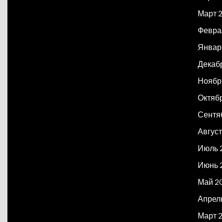
Март 
Февра
Январ
Декаб
Ноябр
Октяб
Сентя
Август
Июль 
Июнь 
Май 2
Апрел
Март 