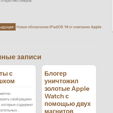
 открытию сейфов.
ыдущая:
Новое обновление iPadOS 14 от компании Apple
нные записи
ты с
Блогер
шком
уничтожил
золотые Apple
риятно
Watch с
азить свой рацион
помощью двух
 которые содержат
магнитов
тательных…