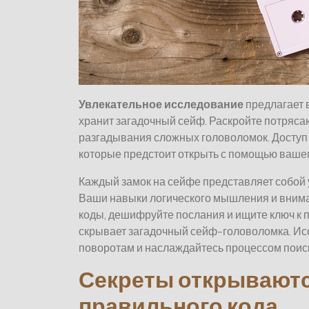
Увлекательное исследование
предлагает 
хранит загадочный сейф. Раскройте потряс
разгадывания сложных головоломок. Доступ
которые предстоит открыть с помощью вашего
Каждый замок на сейфе представляет собой
Ваши навыки логического мышления и внимат
коды, дешифруйте послания и ищите ключ к 
скрывает загадочный сейф-головоломка. Исс
поворотам и наслаждайтесь процессом поис
Секреты открывают
правильного кода