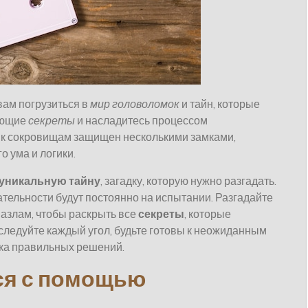
вам погрузиться в
мир головоломок
и тайн, которые
ающие
секреты
и насладитесь процессом
 к сокровищам защищен несколькими замками,
 ума и логики.
уникальную тайну
, загадку, которую нужно разгадать.
ельности будут постоянно на испытании. Разгадайте
пазлам, чтобы раскрыть все
секреты
, которые
ледуйте каждый угол, будьте готовы к неожиданным
ка правильных решений.
ся с помощью