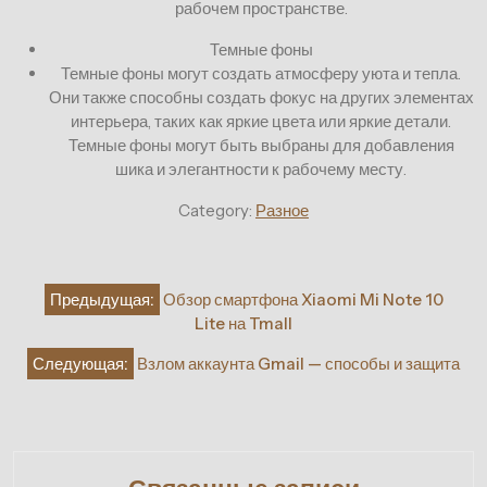
рабочем пространстве.
Темные фоны
Темные фоны могут создать атмосферу уюта и тепла.
Они также способны создать фокус на других элементах
интерьера, таких как яркие цвета или яркие детали.
Темные фоны могут быть выбраны для добавления
шика и элегантности к рабочему месту.
Category:
Разное
Навигация
Предыдущая:
Обзор смартфона Xiaomi Mi Note 10
по
Lite на Tmall
записям
Следующая:
Взлом аккаунта Gmail — способы и защита