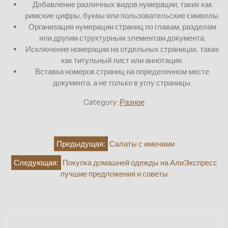
Добавление различных видов нумерации, таких как
римские цифры, буквы или пользовательские символы.
Организация нумерации страниц по главам, разделам
или другим структурным элементам документа.
Исключение номерации на отдельных страницах, таких
как титульный лист или аннотация.
Вставка номеров страниц на определенном месте
документа, а не только в углу страницы.
Category:
Разное
Навигация
Предыдущая:
Салаты с именами
по
Следующая:
Покупка домашней одежды на АлиЭкспресс
записям
лучшие предложения и советы