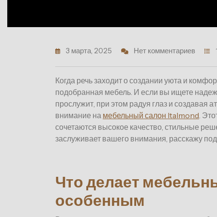
3 марта, 2025
Нет комментариев
Когда речь заходит о создании уюта и комфо
подобранная мебель. И если вы ищете надеж
прослужит, при этом радуя глаз и создавая 
внимание на
мебельный салон Italmond
. Эт
сочетаются высокое качество, стильные реш
заслуживает вашего внимания, расскажу под
Что делает мебельны
особенным