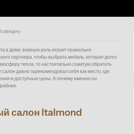
1 category
рта в доме, важную роль играет правильно
ного партнера, чтобы выбрать мебель, которая долго
атмосферу тепла, то настоятельно советую обратить
от салон давно зарекомендовал себя как место, где
ения и доступные цены. А почему именно он
робнее.
й салон Italmond