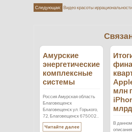
Навигация
Следующая:
Видео красоты иррациональност
по
записям
Связа
Амурские
Итог
энергетические
фина
комплексные
квар
системы
Apple
млн 
Россия Амурская область
iPhon
Благовещенск
млрд
Благовещенск ул. Горького,
72, Благовещенск 675002…
В данном
Читайте далее
описания