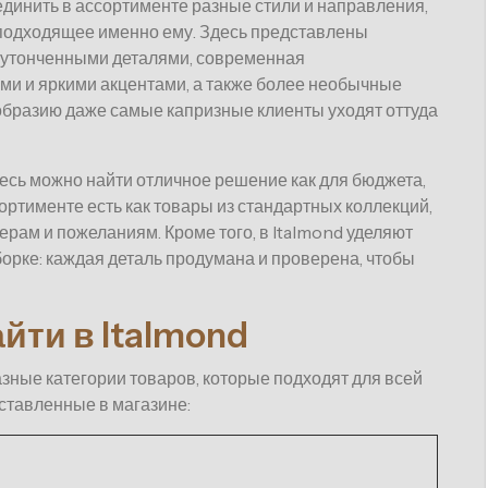
единить в ассортименте разные стили и направления,
 подходящее именно ему. Здесь представлены
 утонченными деталями, современная
и и яркими акцентами, а также более необычные
образию даже самые капризные клиенты уходят оттуда
десь можно найти отличное решение как для бюджета,
ссортименте есть как товары из стандартных коллекций,
рам и пожеланиям. Кроме того, в Italmond уделяют
орке: каждая деталь продумана и проверена, чтобы
йти в Italmond
зные категории товаров, которые подходят для всей
дставленные в магазине: