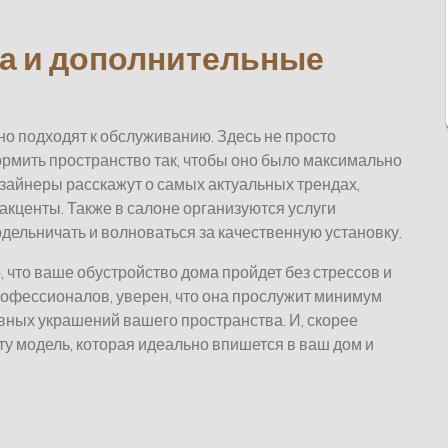
а и дополнительные
но подходят к обслуживанию. Здесь не просто
рмить пространство так, чтобы оно было максимально
айнеры расскажут о самых актуальных трендах,
акценты. Также в салоне организуются услуги
дельничать и волноваться за качественную установку.
о, что ваше обустройство дома пройдет без стрессов и
рофессионалов, уверен, что она прослужит минимум
лавных украшений вашего пространства. И, скорее
 ту модель, которая идеально впишется в ваш дом и