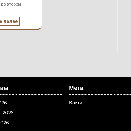
 во втором
…
е далее
ивы
Мета
026
Войти
ь 2026
2026