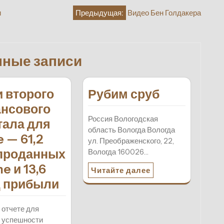
и
Предыдущая:
Видео Бен Голдакера
нные записи
и второго
Рубим сруб
нсового
Россия Вологодская
тала для
область Вологда Вологда
 — 61,2
ул. Преображенского, 22,
проданных
Вологда 160026…
e и 13,6
Читайте далее
 прибыли
 отчете для
 успешности