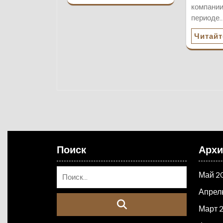
компании
периоде
Читайт
Поиск
Арх
Май 2
Апрел
Март 