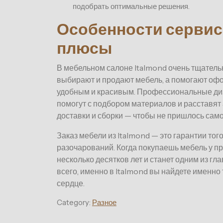
подобрать оптимальные решения.
Особенности сервис
плюсы
В мебельном салоне Italmond очень тщатель
выбирают и продают мебель, а помогают офо
удобным и красивым. Профессиональные диз
помогут с подбором материалов и расставят 
доставки и сборки — чтобы не пришлось само
Заказ мебели из Italmond — это гарантии тог
разочарований. Когда покупаешь мебель у п
несколько десятков лет и станет одним из г
всего, именно в Italmond вы найдете именно
сердце.
Category:
Разное