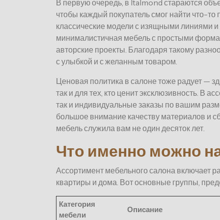
В первую очередь, в Italmond стараются объ
чтобы каждый покупатель смог найти что-то
классические модели с изящными линиями и
минималистичная мебель с простыми формам
авторские проекты. Благодаря такому разно
с улыбкой и с желанным товаром.
Ценовая политика в салоне тоже радует — з
так и для тех, кто ценит эксклюзивность. В а
так и индивидуальные заказы по вашим разме
большое внимание качеству материалов и сб
мебель служила вам не один десяток лет.
Что именно можно на
Ассортимент мебельного салона включает ра
квартиры и дома. Вот основные группы, пре
Категория
Описание
мебели