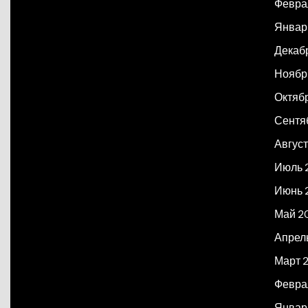
Февра
Январ
Декаб
Ноябр
Октяб
Сентя
Авгус
Июль 
Июнь 
Май 2
Апрел
Март 
Февра
Январ