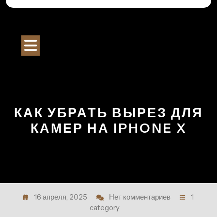
Перейти
к
Строительный Портал
содержимому
Кнопка
Открыть
КАК УБРАТЬ ВЫРЕЗ ДЛЯ
КАМЕР НА IPHONE X
16 апреля, 2025
Нет комментариев
1
category