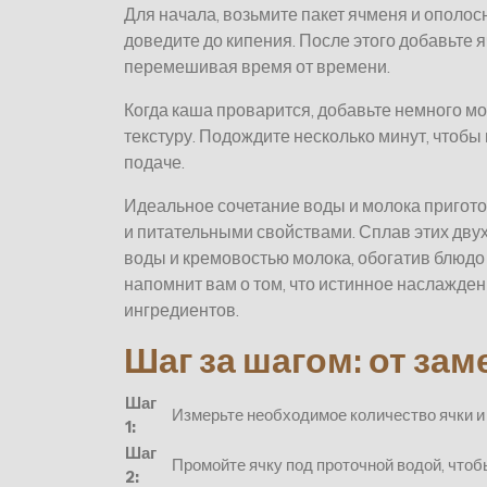
Для начала, возьмите пакет ячменя и ополосн
доведите до кипения. После этого добавьте я
перемешивая время от времени.
Когда каша проварится, добавьте немного мо
текстуру. Подождите несколько минут, чтобы 
подаче.
Идеальное сочетание воды и молока пригот
и питательными свойствами. Сплав этих дву
воды и кремовостью молока, обогатив блюдо
напомнит вам о том, что истинное наслажден
ингредиентов.
Шаг за шагом: от за
Шаг
Измерьте необходимое количество ячки и 
1:
Шаг
Промойте ячку под проточной водой, чтоб
2: