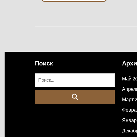
Поиск
Арх
Май 2
Апрел
Март 
Февра
Январ
Декаб