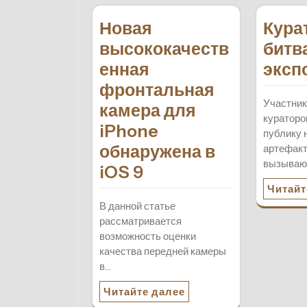
Новая
Кура
высококачеств
битв
енная
эксп
фронтальная
Участник
камера для
кураторо
iPhone
публику
обнаружена в
артефакт
вызываю
iOS 9
Читайт
В данной статье
рассматривается
возможность оценки
качества передней камеры
в…
Читайте далее