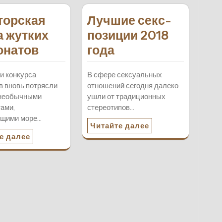
торская
Лучшие секс-
а жутких
позиции 2018
онатов
года
и конкурса
В сфере сексуальных
в вновь потрясли
отношений сегодня далеко
 необычными
ушли от традиционных
ами,
стереотипов…
щими море…
Читайте далее
е далее