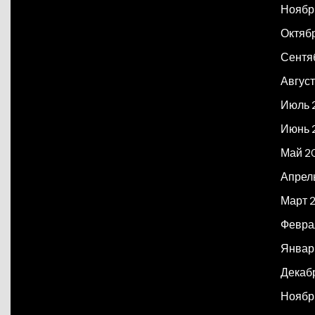
Ноябр
Октяб
Сентя
Авгус
Июль 
Июнь 
Май 2
Апрел
Март 
Февра
Январ
Декаб
Ноябр