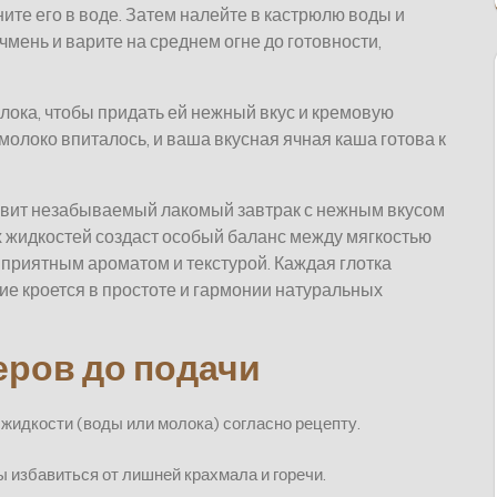
ите его в воде. Затем налейте в кастрюлю воды и
чмень и варите на среднем огне до готовности,
лока, чтобы придать ей нежный вкус и кремовую
молоко впиталось, и ваша вкусная ячная каша готова к
овит незабываемый лакомый завтрак с нежным вкусом
х жидкостей создаст особый баланс между мягкостью
 приятным ароматом и текстурой. Каждая глотка
ие кроется в простоте и гармонии натуральных
меров до подачи
жидкости (воды или молока) согласно рецепту.
ы избавиться от лишней крахмала и горечи.