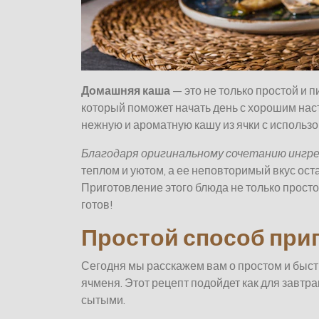
Домашняя каша
— это не только простой и п
который поможет начать день с хорошим наст
нежную и ароматную кашу из ячки с использ
Благодаря оригинальному сочетанию ингр
теплом и уютом, а ее неповторимый вкус ост
Приготовление этого блюда не только просто,
готов!
Простой способ при
Сегодня мы расскажем вам о простом и быст
ячменя. Этот рецепт подойдет как для завтра
сытыми.