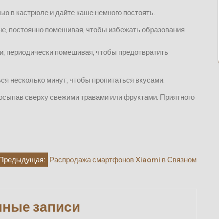
ю в кастрюле и дайте каше немного постоять.
не, постоянно помешивая, чтобы избежать образования
ти, периодически помешивая, чтобы предотвратить
ься несколько минут, чтобы пропитаться вкусами.
посыпав сверху свежими травами или фруктами. Приятного
Предыдущая:
Распродажа смартфонов Xiaomi в Связном
нные записи