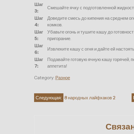
Шаг
Смешайте ячку с подготовленной жидкость
3:
Шаг
Доведите смесь до кипения на среднем ог
4:
комков.
Шаг
Убавьте огонь и тушите кашу до готовнос
5:
пригорание.
Шаг
Извлеките кашу с огня и дайте ей настоят
6:
Шаг
Подавайте готовую ячную кашу горячей, 
7:
аппетита!
Category:
Разное
Навигация
Следующая:
8 народных лайфхаков 2
по
записям
Связа