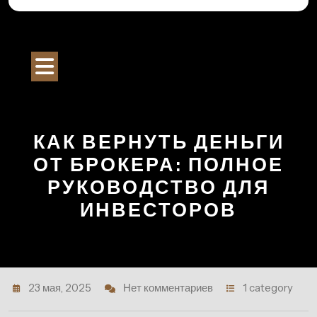
Перейти
к
Строительный Портал
содержимому
Кнопка
Открыть
КАК ВЕРНУТЬ ДЕНЬГИ
ОТ БРОКЕРА: ПОЛНОЕ
РУКОВОДСТВО ДЛЯ
ИНВЕСТОРОВ
23 мая, 2025
Нет комментариев
1 category