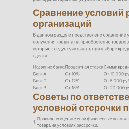
Сравнение условий 
организаций
В данном разделе представлено сравнение 
получения кредита на приобретение товаров
которые следует учитывать при выборе кре
сделки.
Название банка
Процентная ставка
Сумма кред
Банк А
От 10%
От 10 000 р
Банк Б
От 12%
От 5 000 ру
Банк В
От 15%
От 20 000 р
Советы по ответств
условной отсрочки 
Правильно оцените свои финансовые возможно
1.
товара на условиях рассрочки.