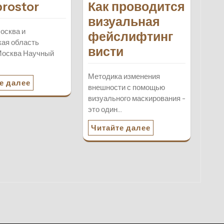
rostor
Как проводится
визуальная
осква и
фейслифтинг
ая область
висти
Москва Научный
Методика изменения
е далее
внешности с помощью
визуального маскирования -
это один…
Читайте далее