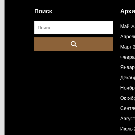
Поиск
Арх
Май 2
Апрел
Март 
Февра
Январ
Декаб
Ноябр
Октяб
Сентя
Авгус
Июль 