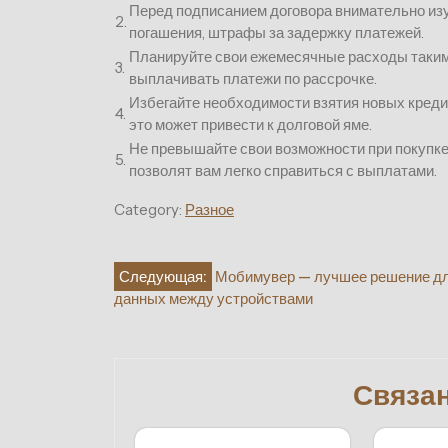
Перед подписанием договора внимательно изуч
2.
погашения, штрафы за задержку платежей.
Планируйте свои ежемесячные расходы таким
3.
выплачивать платежи по рассрочке.
Избегайте необходимости взятия новых кред
4.
это может привести к долговой яме.
Не превышайте свои возможности при покупке 
5.
позволят вам легко справиться с выплатами.
Category:
Разное
Навигация
Следующая:
Мобимувер — лучшее решение дл
данных между устройствами
по
записям
Связа