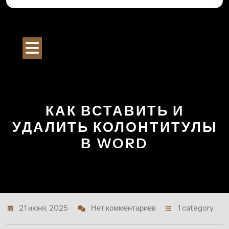
Перейти
к
Строительный Портал
содержимому
Кнопка
Открыть
КАК ВСТАВИТЬ И
УДАЛИТЬ КОЛОНТИТУЛЫ
В WORD
21 июня, 2025
Нет комментариев
1 category