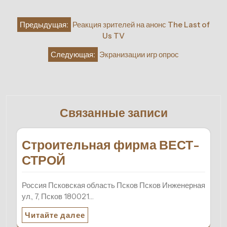
Навигация
Предыдущая:
Реакция зрителей на анонс The Last of
по
Us TV
записям
Следующая:
Экранизации игр опрос
Связанные записи
Строительная фирма ВЕСТ-
СТРОЙ
Россия Псковская область Псков Псков Инженерная
ул., 7, Псков 180021…
Читайте далее