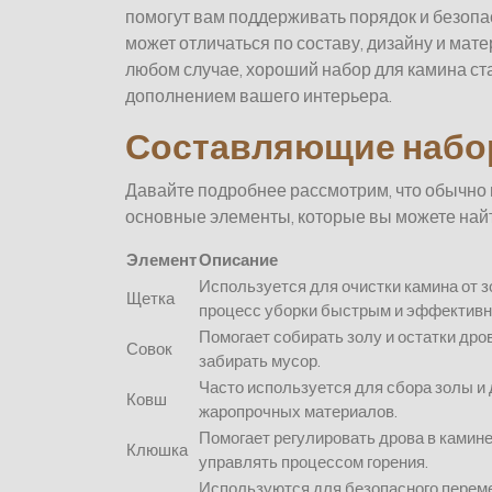
помогут вам поддерживать порядок и безопа
может отличаться по составу, дизайну и мат
любом случае, хороший набор для камина ста
дополнением вашего интерьера.
Составляющие набор
Давайте подробнее рассмотрим, что обычно 
основные элементы, которые вы можете найт
Элемент
Описание
Используется для очистки камина от з
Щетка
процесс уборки быстрым и эффектив
Помогает собирать золу и остатки дро
Совок
забирать мусор.
Часто используется для сбора золы и 
Ковш
жаропрочных материалов.
Помогает регулировать дрова в камине
Клюшка
управлять процессом горения.
Используются для безопасного перемещ