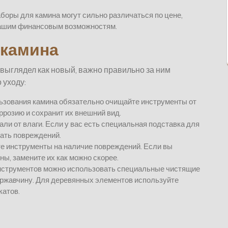
оры для камина могут сильно различаться по цене,
 вашим финансовым возможностям.
 камина
 выглядел как новый, важно правильно за ним
 уходу:
ьзования камина обязательно очищайте инструменты от
ррозию и сохранит их внешний вид.
али от влаги. Если у вас есть специальная подставка для
жать повреждений.
е инструменты на наличие повреждений. Если вы
ы, замените их как можно скорее.
нструментов можно использовать специальные чистящие
и ржавчину. Для деревянных элементов используйте
катов.