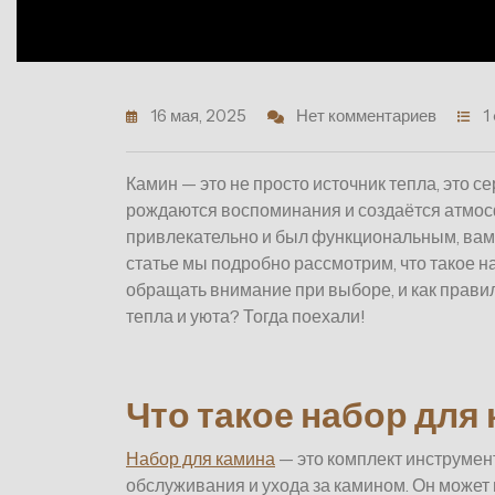
16 мая, 2025
Нет комментариев
1
Камин — это не просто источник тепла, это се
рождаются воспоминания и создаётся атмос
привлекательно и был функциональным, вам 
статье мы подробно рассмотрим, что такое на
обращать внимание при выборе, и как прави
тепла и уюта? Тогда поехали!
Что такое набор для
Набор для камина
— это комплект инструмен
обслуживания и ухода за камином. Он может