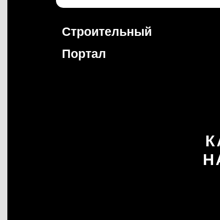
Перейти
к
содержимому
Строительный
Портал
К
Н