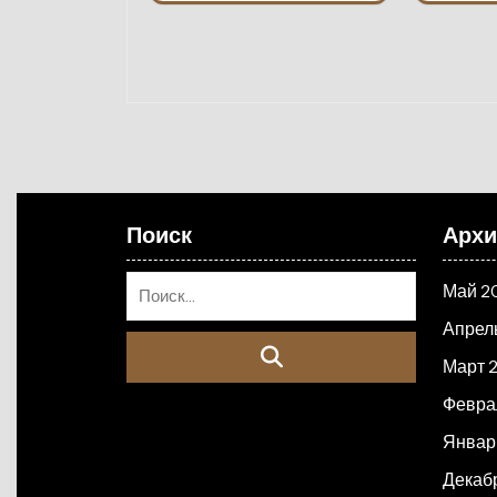
Поиск
Арх
Май 2
Апрел
Март 
Февра
Январ
Декаб