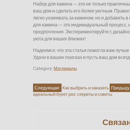
Набор для камина — это не только практичны
ваш дом и сделать его более уютным. Прави
легко ухаживать за камином, но и добавить 
для камина — это индивидуальный процесс, 
предпочтения. Экспериментируйте с дизайно
уюта для ваших близких!
Надеемся, что эта статья помогла вам лучше
Удачи в ваших поисках и пусть ваш дом всегд
Category:
Материалы
Навигация
Следующая:
Как выбрать и заказать
Предыду
идеальный букет роз: секреты и советы
по
записям
Связа