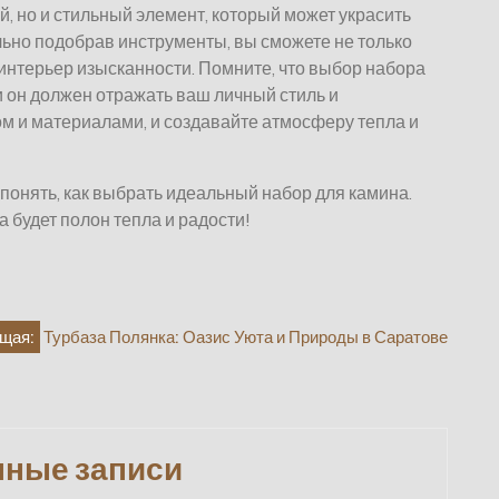
й, но и стильный элемент, который может украсить
льно подобрав инструменты, вы сможете не только
в интерьер изысканности. Помните, что выбор набора
и он должен отражать ваш личный стиль и
м и материалами, и создавайте атмосферу тепла и
 понять, как выбрать идеальный набор для камина.
а будет полон тепла и радости!
щая:
Турбаза Полянка: Оазис Уюта и Природы в Саратове
нные записи