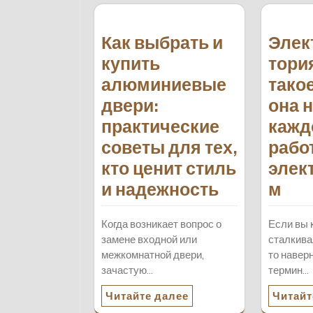
Как выбрать и
Элек
купить
тория
алюминиевые
тако
двери:
она 
практические
кажд
советы для тех,
рабо
кто ценит стиль
элек
и надежность
м
Когда возникает вопрос о
Если вы 
замене входной или
сталкива
межкомнатной двери,
то навер
зачастую…
термин…
Читайте далее
Читайт