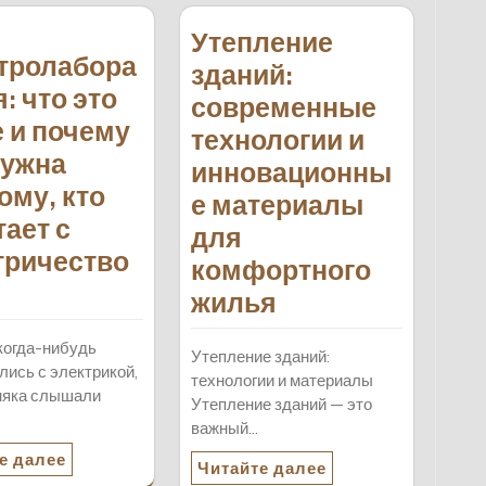
Утепление
тролабора
зданий:
: что это
современные
е и почему
технологии и
нужна
инновационны
ому, кто
е материалы
тает с
для
тричество
комфортного
жилья
когда-нибудь
Утепление зданий:
лись с электрикой,
технологии и материалы
няка слышали
Утепление зданий — это
важный…
е далее
Читайте далее