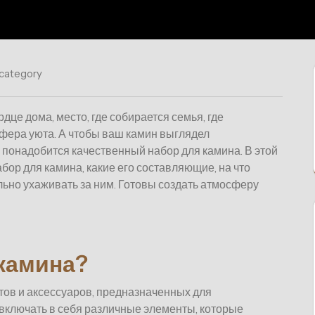
 category
рдце дома, место, где собирается семья, где
фера уюта. А чтобы ваш камин выглядел
понадобится качественный набор для камина. В этой
бор для камина, какие его составляющие, на что
льно ухаживать за ним. Готовы создать атмосферу
 камина?
тов и аксессуаров, предназначенных для
 включать в себя различные элементы, которые