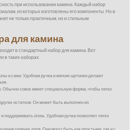
сность при использовании камина. Каждый набор
ериалам, из которых изготовлены его компоненты. Но в
нет не только практичным, но и стильным
а для камина
входит в стандартный набор для камина. Вот
и в таких наборах:
олы и сажи. Удобная ручка и мягкие щетинки делают
ным.
в. Обычно совок имеет специальную форма, чтобы легко
других остатков. Он может быть выполнен из
 и поддерживать огонь. Удобная ручка позволяет легко
ения горячих дров. Они могут быть как простыми, так и с