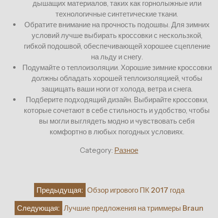
дышащих материалов, таких как горнолыжные или
технологичные синтетические ткани.
Обратите внимание на прочность подошвы. Для зимних
условий лучше выбирать кроссовки с нескользкой,
гибкой подошвой, обеспечивающей хорошее сцепление
на льду и снегу.
Подумайте о теплоизоляции. Хорошие зимние кроссовки
должны обладать хорошей теплоизоляцией, чтобы
защищать ваши ноги от холода, ветра и снега.
Подберите подходящий дизайн. Выбирайте кроссовки,
которые сочетают в себе стильность и удобство, чтобы
вы могли выглядеть модно и чувствовать себя
комфортно в любых погодных условиях.
Category:
Разное
Навигация
Предыдущая:
Обзор игрового ПК 2017 года
по
Следующая:
Лучшие предложения на триммеры Braun
записям