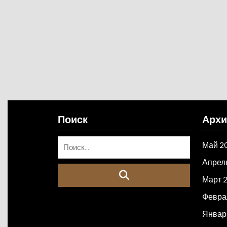
Поиск
Арх
Май 2
Апрел
Март 
Февра
Январ