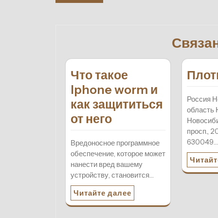
по
записям
Связа
Что такое
Пло
Iphone worm и
Россия Н
как защититься
область 
от него
Новосиб
просп., 
630049
Вредоносное программное
обеспечение, которое может
Читайт
нанести вред вашему
устройству, становится…
Читайте далее