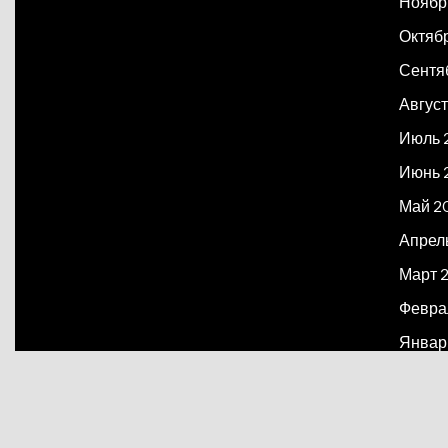
Ноябр
Октяб
Сентя
Август
Июль 
Июнь 
Май 2
Апрел
Март 
Февра
Январ
Декаб
Март 