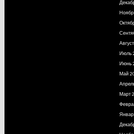
Декаб
Ноябр
Октяб
Сентя
Авгус
Июль 
Июнь 
Май 2
Апрел
Март 
Февра
Январ
Декаб