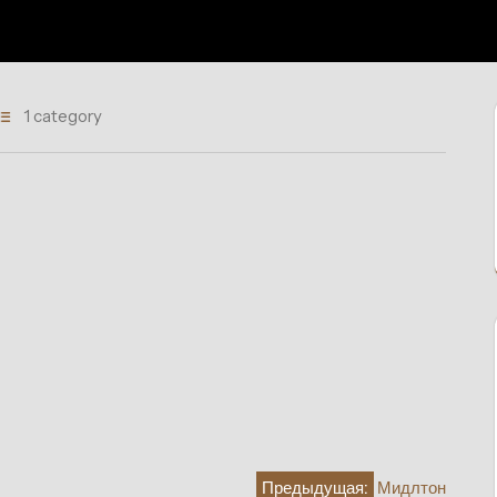
1 category
Предыдущая:
Мидлтон