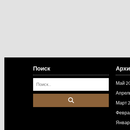
Поиск
Арх
Май 2
Апрел
Март 
Февра
Январ