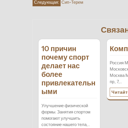
Навигация
Следующая:
Сип-Терем
по
записям
Связа
10 причин
Комп
почему спорт
Россия М
делает нас
Московск
более
Москва М
привлекательн
пр., 7,…
ыми
Читайт
Улучшение физической
формы. Занятия спортом
помогают улучшить
состояние нашего тела,…