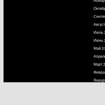
Ноябр
Октяб
Сентя
Август
Июль 
Июнь 
Май 2
Апрел
Март 
Февра
Январ
Декаб
Март 