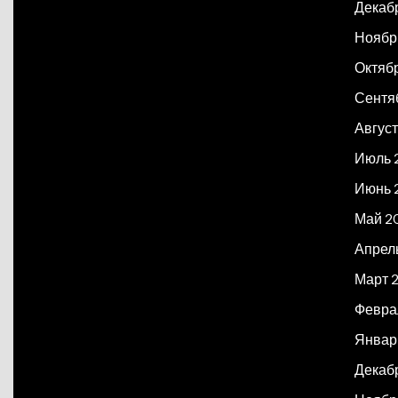
Декаб
Ноябр
Октяб
Сентя
Авгус
Июль 
Июнь 
Май 2
Апрел
Март 
Февра
Январ
Декаб