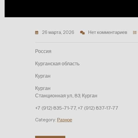
26 марта, 2026
Нет комментариев
Россия
Курганская область
Курган
Курган
Станционная ул., 83, Курган
+7 (912) 835-71-77, +7 (912) 837-17-77
Category:
Разное