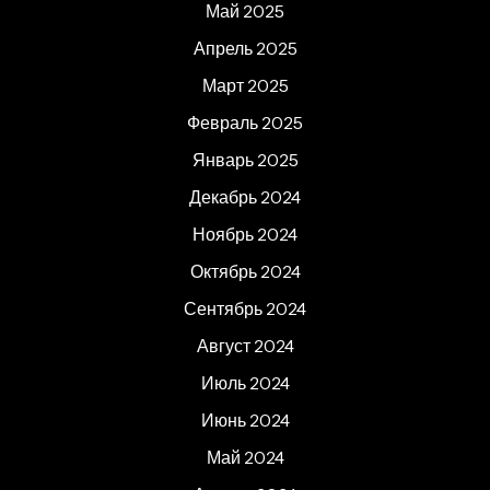
Май 2025
Апрель 2025
Март 2025
Февраль 2025
Январь 2025
Декабрь 2024
Ноябрь 2024
Октябрь 2024
Сентябрь 2024
Август 2024
Июль 2024
Июнь 2024
Май 2024