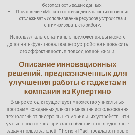
безопасность ваших данных.
Приложение «Монитор производительности» позволит
отслеживать использование ресурсов устройства и
оптимизировать его работу.
Используя альтернативные приложения, вы можете
дополнить функционал вашего устройства и повысить
его эффективность в повседневной жизни.
Описание инновационных
решений, предназначенных для
улучшения работы с гаджетами
компании из Купертино
В мире сегодня существует множество уникальных
программ, созданных для оптимизации использования
технологий от лидера рынка мобильных устройств. Эти
умные приложения призваны облегчить повседневные
задачи пользователей iPhone и iPad, предлагая новые