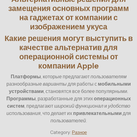
замещения основных программ
на гаджетах от компании с
изображением укуса
Какие решения могут выступить в
качестве альтернатив для
операционной системы от
компании Apple
Платформы
, которые предлагают
пользователям
разнообразные
варианты
для работы с
мобильными
устройствами
, становятся все более популярными.
Программы
, разработанные для этих
операционных
систем
, предлагают
широкий функционал
и
удобство
использования
, что делает их
привлекательными
для
пользователей
.
Category:
Разное